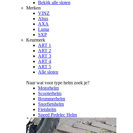
Bekijk alle sloten
Merken
VINZ
Abus
AXA
Luma
SXP
Keurmerk
ART 1
ART 2
ART 3
ART 4
ART 5
Alle sloten
Naar wat voor type helm zoek je?
Motorhelm
Scooterhelm
Brommerhelm
Snorfietshelm
Fietshelm
Speed Pedelec Helm