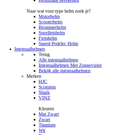
Helmmaat berekenen
Naar wat voor type helm zoek je?
Motorhelm
Scooterhelm
Brommerhelm
Snorfietshelm
Fietshelm
Speed Pedelec Helm
Integraalhelmen
Terug
Alle
integraalhelmen
Integraalhelmen Met Zonnevizier
Bekijk alle integraalhelmen
Merken
HJC
Scorpion
Shark
VINZ
Kleuren
Mat Zwart
Zwart
Titanium
Wit