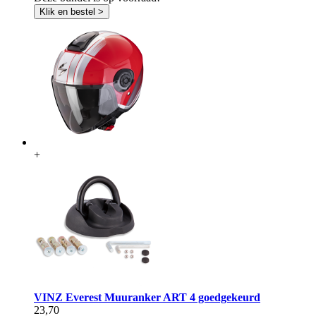
Klik en bestel >
+
VINZ Everest Muuranker ART 4 goedgekeurd
23,70