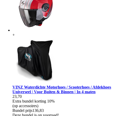
+
VINZ Waterdichte Motorhoes / Scooterhoes / Afdekhoes
Universeel | Voor Buiten & Binnen | In 4 maten
23,70
Extra bundel korting
10%
(op accessoires)
Bundel prijs
136,83
Deze bundel is op voorraad!