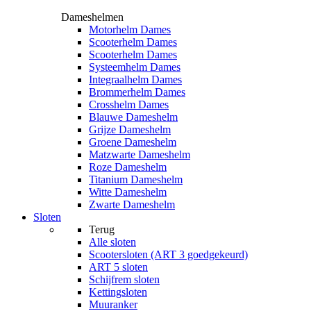
Dameshelmen
Motorhelm Dames
Scooterhelm Dames
Scooterhelm Dames
Systeemhelm Dames
Integraalhelm Dames
Brommerhelm Dames
Crosshelm Dames
Blauwe Dameshelm
Grijze Dameshelm
Groene Dameshelm
Matzwarte Dameshelm
Roze Dameshelm
Titanium Dameshelm
Witte Dameshelm
Zwarte Dameshelm
Sloten
Terug
Alle
sloten
Scootersloten (ART 3 goedgekeurd)
ART 5 sloten
Schijfrem sloten
Kettingsloten
Muuranker