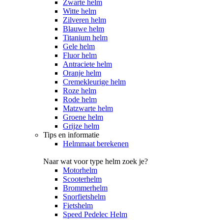
Zwarte helm
Witte helm
Zilveren helm
Blauwe helm
Titanium helm
Gele helm
Fluor helm
Antraciete helm
Oranje helm
Cremekleurige helm
Roze helm
Rode helm
Matzwarte helm
Groene helm
Grijze helm
Tips en informatie
Helmmaat berekenen
Naar wat voor type helm zoek je?
Motorhelm
Scooterhelm
Brommerhelm
Snorfietshelm
Fietshelm
Speed Pedelec Helm