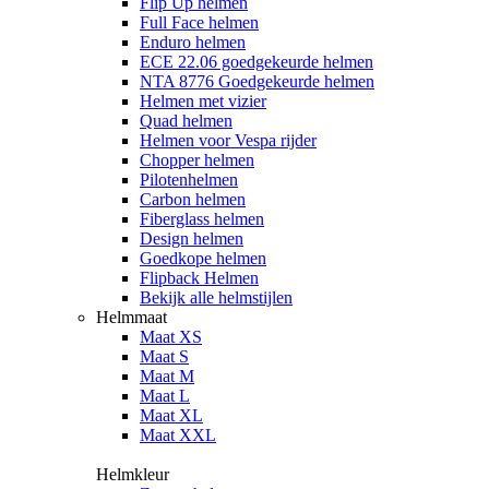
Flip Up helmen
Full Face helmen
Enduro helmen
ECE 22.06 goedgekeurde helmen
NTA 8776 Goedgekeurde helmen
Helmen met vizier
Quad helmen
Helmen voor Vespa rijder
Chopper helmen
Pilotenhelmen
Carbon helmen
Fiberglass helmen
Design helmen
Goedkope helmen
Flipback Helmen
Bekijk alle helmstijlen
Helmmaat
Maat XS
Maat S
Maat M
Maat L
Maat XL
Maat XXL
Helmkleur