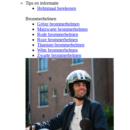
Tips en informatie
Helmmaat berekenen
Brommerhelmen
Grijze brommerhelmen
Matzwarte brommerhelmen
Rode brommerhelmen
Roze brommerhelmen
Titanium brommerhelmen
Witte brommerhelmen
Zwarte brommerhelmen