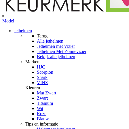
Model
Jethelmen
Terug
Alle
jethelmen
Jethelmen met Vizier
Jethelmen Met Zonnevizier
Bekijk alle jethelmen
Merken
HJC
Scorpion
Shark
VINZ
Kleuren
Mat Zwart
Zwart
Titanium
Wit
Roze
Blauw
Tips en informatie