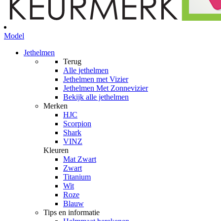
Model
Jethelmen
Terug
Alle
jethelmen
Jethelmen met Vizier
Jethelmen Met Zonnevizier
Bekijk alle jethelmen
Merken
HJC
Scorpion
Shark
VINZ
Kleuren
Mat Zwart
Zwart
Titanium
Wit
Roze
Blauw
Tips en informatie