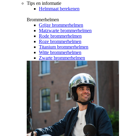
Tips en informatie
Helmmaat berekenen
Brommerhelmen
Grijze brommerhelmen
Matzwarte brommerhelmen
Rode brommerhelmen
Roze brommerhelmen
Titanium brommerhelmen
Witte brommerhelmen
Zwarte brommerhelmen