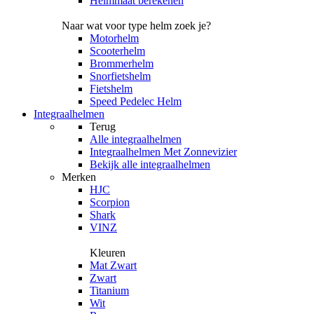
Helmmaat berekenen
Naar wat voor type helm zoek je?
Motorhelm
Scooterhelm
Brommerhelm
Snorfietshelm
Fietshelm
Speed Pedelec Helm
Integraalhelmen
Terug
Alle
integraalhelmen
Integraalhelmen Met Zonnevizier
Bekijk alle integraalhelmen
Merken
HJC
Scorpion
Shark
VINZ
Kleuren
Mat Zwart
Zwart
Titanium
Wit