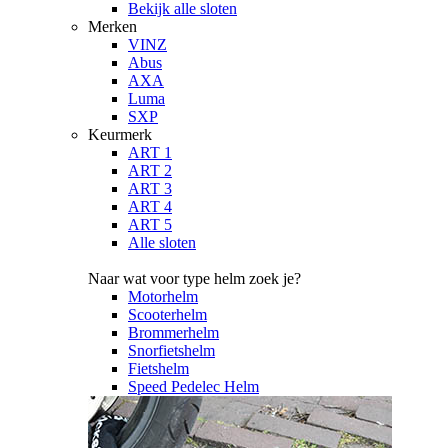
Bekijk alle sloten
Merken
VINZ
Abus
AXA
Luma
SXP
Keurmerk
ART 1
ART 2
ART 3
ART 4
ART 5
Alle sloten
Naar wat voor type helm zoek je?
Motorhelm
Scooterhelm
Brommerhelm
Snorfietshelm
Fietshelm
Speed Pedelec Helm