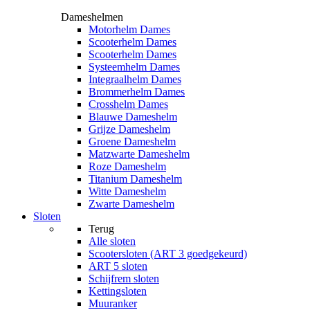
Dameshelmen
Motorhelm Dames
Scooterhelm Dames
Scooterhelm Dames
Systeemhelm Dames
Integraalhelm Dames
Brommerhelm Dames
Crosshelm Dames
Blauwe Dameshelm
Grijze Dameshelm
Groene Dameshelm
Matzwarte Dameshelm
Roze Dameshelm
Titanium Dameshelm
Witte Dameshelm
Zwarte Dameshelm
Sloten
Terug
Alle
sloten
Scootersloten (ART 3 goedgekeurd)
ART 5 sloten
Schijfrem sloten
Kettingsloten
Muuranker