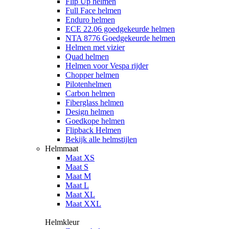
Flip Up helmen
Full Face helmen
Enduro helmen
ECE 22.06 goedgekeurde helmen
NTA 8776 Goedgekeurde helmen
Helmen met vizier
Quad helmen
Helmen voor Vespa rijder
Chopper helmen
Pilotenhelmen
Carbon helmen
Fiberglass helmen
Design helmen
Goedkope helmen
Flipback Helmen
Bekijk alle helmstijlen
Helmmaat
Maat XS
Maat S
Maat M
Maat L
Maat XL
Maat XXL
Helmkleur