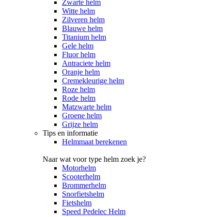
Zwarte helm
Witte helm
Zilveren helm
Blauwe helm
Titanium helm
Gele helm
Fluor helm
Antraciete helm
Oranje helm
Cremekleurige helm
Roze helm
Rode helm
Matzwarte helm
Groene helm
Grijze helm
Tips en informatie
Helmmaat berekenen
Naar wat voor type helm zoek je?
Motorhelm
Scooterhelm
Brommerhelm
Snorfietshelm
Fietshelm
Speed Pedelec Helm