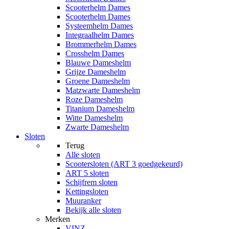
Scooterhelm Dames
Scooterhelm Dames
Systeemhelm Dames
Integraalhelm Dames
Brommerhelm Dames
Crosshelm Dames
Blauwe Dameshelm
Grijze Dameshelm
Groene Dameshelm
Matzwarte Dameshelm
Roze Dameshelm
Titanium Dameshelm
Witte Dameshelm
Zwarte Dameshelm
Sloten
Terug
Alle
sloten
Scootersloten (ART 3 goedgekeurd)
ART 5 sloten
Schijfrem sloten
Kettingsloten
Muuranker
Bekijk alle sloten
Merken
VINZ