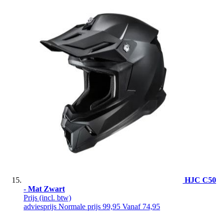
HJC C50
- Mat Zwart
Prijs
(incl. btw)
adviesprijs
Normale prijs
99,95
Vanaf
74,95