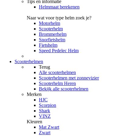
Tips en informatie
Helmmaat berekenen
Naar wat voor type helm zoek je?
Motorhelm
Scooterhelm
Brommerhelm
Snorfietshelm
Fietshelm
Speed Pedelec Helm
Scooterhelmen
Terug
Alle
scooterhelmen
Scooterhelmen met zonnevizier
Scooterhelm Heren
Bekijk alle scooterhelmen
Merken
HJC
Scorpion
Shark
VINZ
Kleuren
Mat Zwart
Zwart