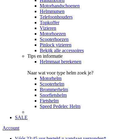
Handmoffen
Motorhandschoenen
Helmmutsen
Telefoonhouders
Topkoffer
Vizieren
Motorhoezen
Scooterhoezen
Pinlock vizieren
Bekijk alle accessoires
Tips en informatie
Helmmaat berekenen
Naar wat voor type helm zoek je?
Motorhelm
Scooterhelm
Brommerhelm
Snorfietshelm
Fietshelm
Speed Pedelec Helm
SALE
Account
Vóór 23:45 uur besteld = vandaag verzonden*