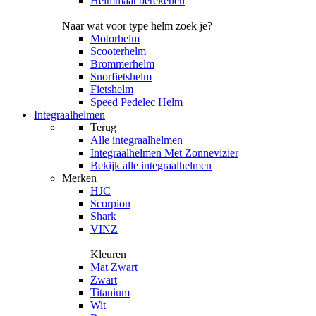
Helmmaat berekenen
Naar wat voor type helm zoek je?
Motorhelm
Scooterhelm
Brommerhelm
Snorfietshelm
Fietshelm
Speed Pedelec Helm
Integraalhelmen
Terug
Alle
integraalhelmen
Integraalhelmen Met Zonnevizier
Bekijk alle integraalhelmen
Merken
HJC
Scorpion
Shark
VINZ
Kleuren
Mat Zwart
Zwart
Titanium
Wit