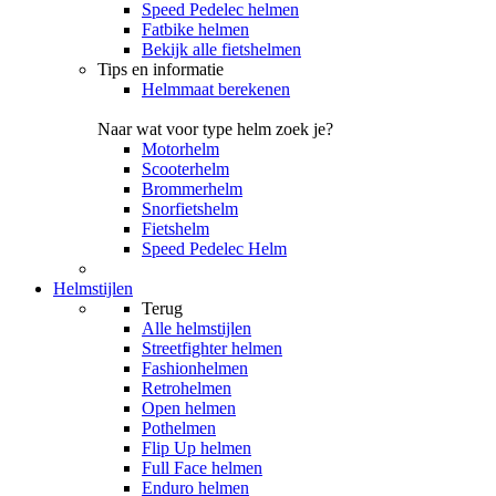
Speed Pedelec helmen
Fatbike helmen
Bekijk alle fietshelmen
Tips en informatie
Helmmaat berekenen
Naar wat voor type helm zoek je?
Motorhelm
Scooterhelm
Brommerhelm
Snorfietshelm
Fietshelm
Speed Pedelec Helm
Helmstijlen
Terug
Alle
helmstijlen
Streetfighter helmen
Fashionhelmen
Retrohelmen
Open helmen
Pothelmen
Flip Up helmen
Full Face helmen
Enduro helmen