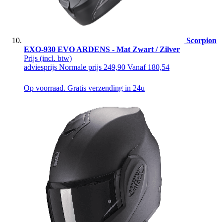
Scorpion
EXO-930 EVO ARDENS - Mat Zwart / Zilver
Prijs
(incl. btw)
adviesprijs
Normale prijs
249,90
Vanaf
180,54
Op voorraad. Gratis verzending in 24u