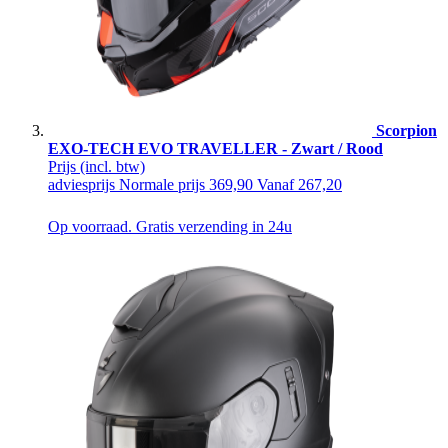
Scorpion
EXO-TECH EVO TRAVELLER - Zwart / Rood
Prijs
(incl. btw)
adviesprijs
Normale prijs
369,90
Vanaf
267,20
Op voorraad. Gratis verzending in 24u