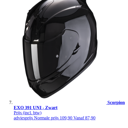
Scorpion
EXO 391 UNI - Zwart
Prijs
(incl. btw)
adviesprijs
Normale prijs
109,90
Vanaf
87,90