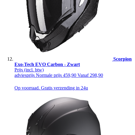
Scorpion
Exo-Tech EVO Carbon - Zwart
Prijs
(incl. btw)
adviesprijs
Normale prijs
459,90
Vanaf
298,90
Op voorraad. Gratis verzending in 24u