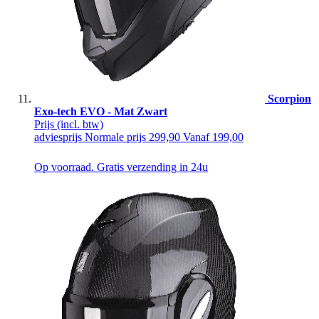
Scorpion
Exo-tech EVO - Mat Zwart
Prijs
(incl. btw)
adviesprijs
Normale prijs
299,90
Vanaf
199,00
Op voorraad. Gratis verzending in 24u