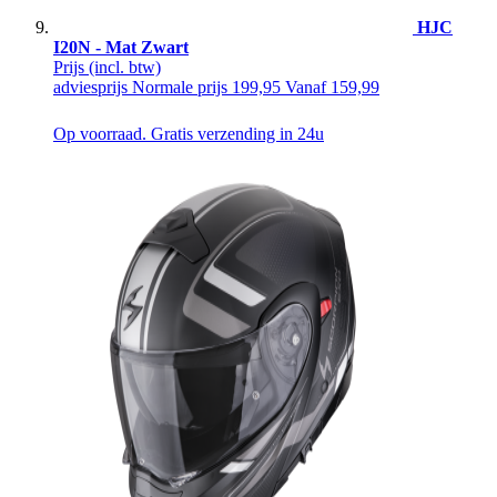
HJC
I20N - Mat Zwart
Prijs
(incl. btw)
adviesprijs
Normale prijs
199,95
Vanaf
159,99
Op voorraad. Gratis verzending in 24u