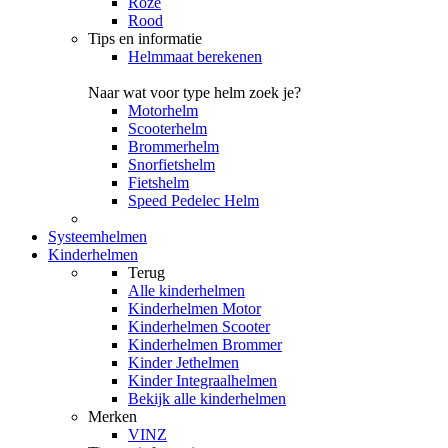
Roze
Rood
Tips en informatie
Helmmaat berekenen
Naar wat voor type helm zoek je?
Motorhelm
Scooterhelm
Brommerhelm
Snorfietshelm
Fietshelm
Speed Pedelec Helm
Systeemhelmen
Kinderhelmen
Terug
Alle
kinderhelmen
Kinderhelmen Motor
Kinderhelmen Scooter
Kinderhelmen Brommer
Kinder Jethelmen
Kinder Integraalhelmen
Bekijk alle kinderhelmen
Merken
VINZ