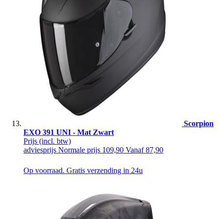
Scorpion
EXO 391 UNI - Mat Zwart
Prijs
(incl. btw)
adviesprijs
Normale prijs
109,90
Vanaf
87,90
Op voorraad. Gratis verzending in 24u