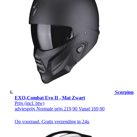
Scorpion
EXO-Combat Evo II - Mat Zwart
Prijs
(incl. btw)
adviesprijs
Normale prijs
219,90
Vanaf
169,90
Op voorraad. Gratis verzending in 24u