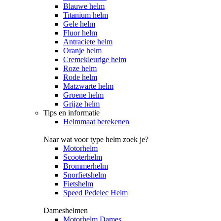
Blauwe helm
Titanium helm
Gele helm
Fluor helm
Antraciete helm
Oranje helm
Cremekleurige helm
Roze helm
Rode helm
Matzwarte helm
Groene helm
Grijze helm
Tips en informatie
Helmmaat berekenen
Naar wat voor type helm zoek je?
Motorhelm
Scooterhelm
Brommerhelm
Snorfietshelm
Fietshelm
Speed Pedelec Helm
Dameshelmen
Motorhelm Dames