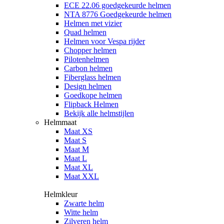
ECE 22.06 goedgekeurde helmen
NTA 8776 Goedgekeurde helmen
Helmen met vizier
Quad helmen
Helmen voor Vespa rijder
Chopper helmen
Pilotenhelmen
Carbon helmen
Fiberglass helmen
Design helmen
Goedkope helmen
Flipback Helmen
Bekijk alle helmstijlen
Helmmaat
Maat XS
Maat S
Maat M
Maat L
Maat XL
Maat XXL
Helmkleur
Zwarte helm
Witte helm
Zilveren helm