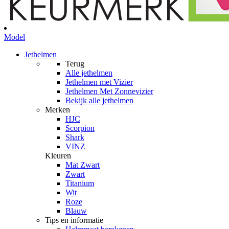
Model
Jethelmen
Terug
Alle
jethelmen
Jethelmen met Vizier
Jethelmen Met Zonnevizier
Bekijk alle jethelmen
Merken
HJC
Scorpion
Shark
VINZ
Kleuren
Mat Zwart
Zwart
Titanium
Wit
Roze
Blauw
Tips en informatie