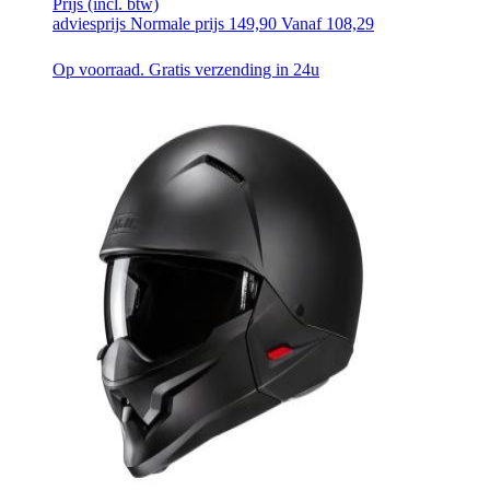
Prijs
(incl. btw)
adviesprijs
Normale prijs
149,90
Vanaf
108,29
Op voorraad. Gratis verzending in 24u