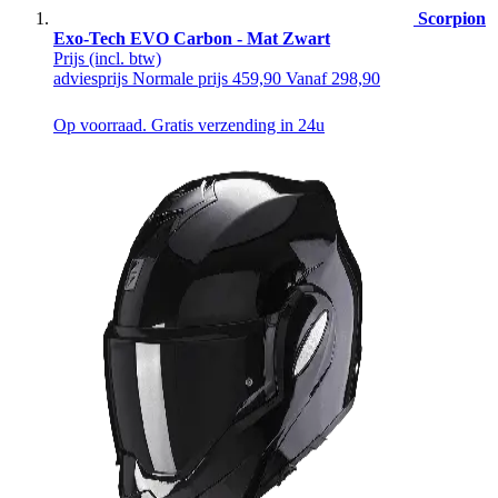
Scorpion
Exo-Tech EVO Carbon - Mat Zwart
Prijs
(incl. btw)
adviesprijs
Normale prijs
459,90
Vanaf
298,90
Op voorraad. Gratis verzending in 24u