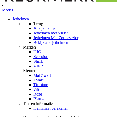
Model
Jethelmen
Terug
Alle
jethelmen
Jethelmen met Vizier
Jethelmen Met Zonnevizier
Bekijk alle jethelmen
Merken
HJC
Scorpion
Shark
VINZ
Kleuren
Mat Zwart
Zwart
Titanium
Wit
Roze
Blauw
Tips en informatie
Helmmaat berekenen