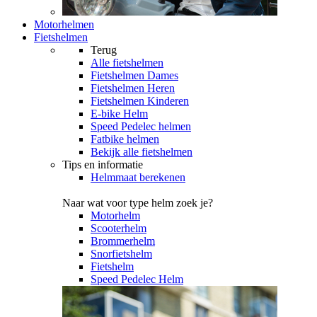
Motorhelmen
Fietshelmen
Terug
Alle
fietshelmen
Fietshelmen Dames
Fietshelmen Heren
Fietshelmen Kinderen
E-bike Helm
Speed Pedelec helmen
Fatbike helmen
Bekijk alle fietshelmen
Tips en informatie
Helmmaat berekenen
Naar wat voor type helm zoek je?
Motorhelm
Scooterhelm
Brommerhelm
Snorfietshelm
Fietshelm
Speed Pedelec Helm