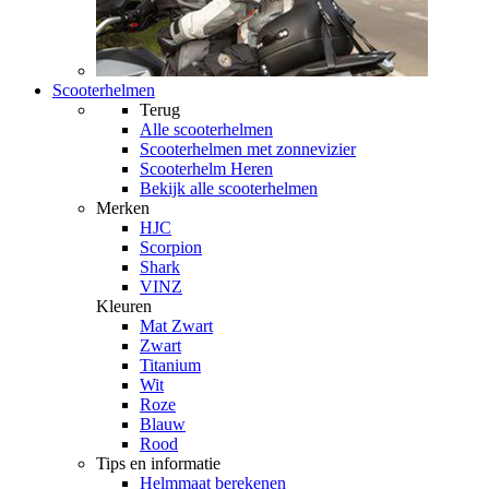
Scooterhelmen
Terug
Alle
scooterhelmen
Scooterhelmen met zonnevizier
Scooterhelm Heren
Bekijk alle scooterhelmen
Merken
HJC
Scorpion
Shark
VINZ
Kleuren
Mat Zwart
Zwart
Titanium
Wit
Roze
Blauw
Rood
Tips en informatie
Helmmaat berekenen