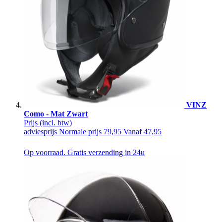
VINZ
Como - Mat Zwart
Prijs
(incl. btw)
adviesprijs
Normale prijs
79,95
Vanaf
47,95
Op voorraad. Gratis verzending in 24u