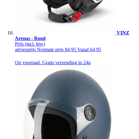
VINZ
Arenas - Rood
Prijs
(incl. btw)
adviesprijs
Normale prijs
84,95
Vanaf
64,95
Op voorraad. Gratis verzending in 24u