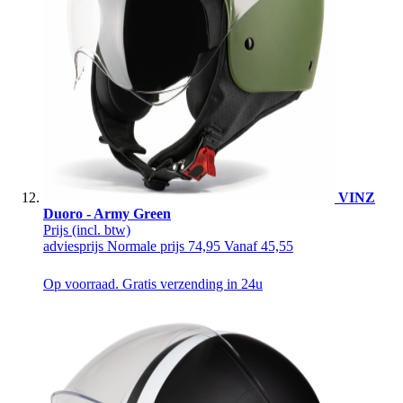
VINZ
Duoro - Army Green
Prijs
(incl. btw)
adviesprijs
Normale prijs
74,95
Vanaf
45,55
Op voorraad. Gratis verzending in 24u