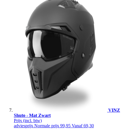
VINZ
Shuto - Mat Zwart
Prijs
(incl. btw)
adviesprijs
Normale prijs
99,95
Vanaf
69,30