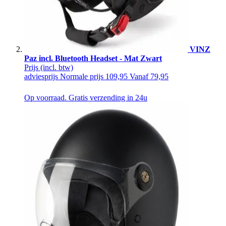
VINZ
Paz incl. Bluetooth Headset - Mat Zwart
Prijs
(incl. btw)
adviesprijs
Normale prijs
109,95
Vanaf
79,95
Op voorraad. Gratis verzending in 24u