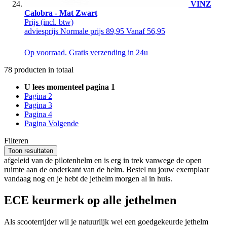
VINZ
Calobra - Mat Zwart
Prijs
(incl. btw)
adviesprijs
Normale prijs
89,95
Vanaf
56,95
Op voorraad. Gratis verzending in 24u
78
producten in totaal
U lees momenteel pagina
1
Pagina
2
Pagina
3
Pagina
4
Pagina
Volgende
Filteren
Toon
resultaten
afgeleid van de pilotenhelm en is erg in trek vanwege de open
ruimte aan de onderkant van de helm. Bestel nu jouw exemplaar
vandaag nog en je hebt de jethelm morgen al in huis.
ECE keurmerk op alle jethelmen
Als scooterrijder wil je natuurlijk wel een goedgekeurde jethelm