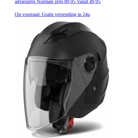
adviesprijs
Normale prijs
89,95
Vanaf
49,95
Op voorraad. Gratis verzending in 24u