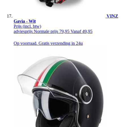
VINZ
Gavia - Wit
Prijs
(incl. btw)
adviesprijs
Normale prijs
79,95
Vanaf
49,95
Op voorraad. Gratis verzending in 24u