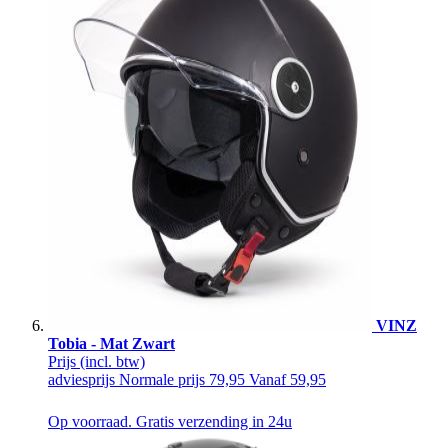
VINZ
Tobia - Mat Zwart
Prijs
(incl. btw)
adviesprijs
Normale prijs
79,95
Vanaf
59,95
Op voorraad. Gratis verzending in 24u