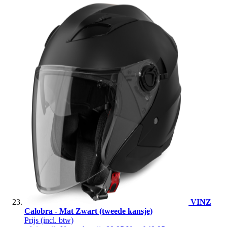
VINZ
Calobra - Mat Zwart (tweede kansje)
Prijs
(incl. btw)