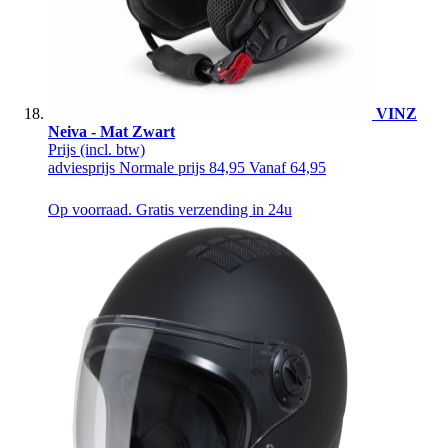
VINZ
Neiva - Mat Zwart
Prijs
(incl. btw)
adviesprijs
Normale prijs
84,95
Vanaf
64,95
Op voorraad. Gratis verzending in 24u