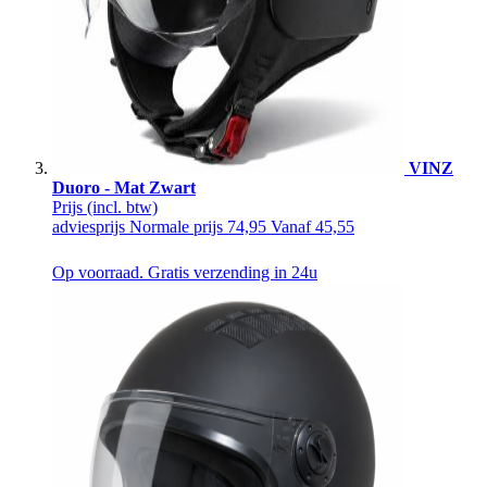
VINZ
Duoro - Mat Zwart
Prijs
(incl. btw)
adviesprijs
Normale prijs
74,95
Vanaf
45,55
Op voorraad. Gratis verzending in 24u