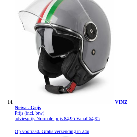
VINZ
Neiva - Grijs
Prijs
(incl. btw)
adviesprijs
Normale prijs
84,95
Vanaf
64,95
Op voorraad. Gratis verzending in 24u