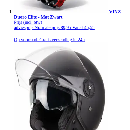
VINZ
Duoro Elite - Mat Zwart
Prijs
(incl. btw)
adviesprijs
Normale prijs
89,95
Vanaf
45,55
Op voorraad. Gratis verzending in 24u