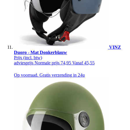
VINZ
Duoro - Mat Donkerblauw
Prijs
(incl. btw)
adviesprijs
Normale prijs
74,95
Vanaf
45,55
Op voorraad. Gratis verzending in 24u