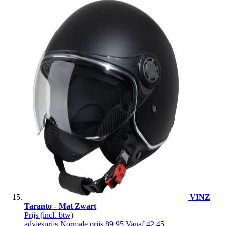
VINZ
Taranto - Mat Zwart
Prijs
(incl. btw)
adviesprijs
Normale prijs
89,95
Vanaf
42,45