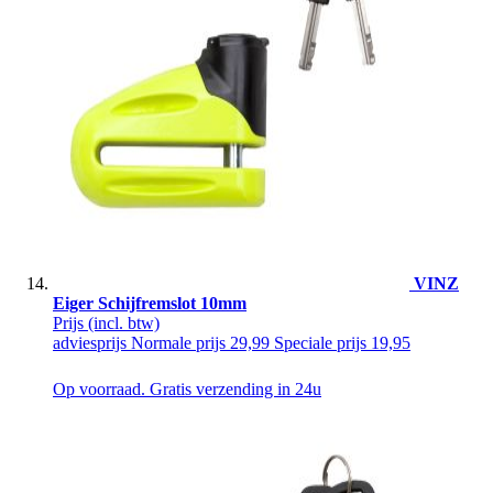
VINZ
Eiger Schijfremslot 10mm
Prijs
(incl. btw)
adviesprijs
Normale prijs
29,99
Speciale prijs
19,95
Op voorraad. Gratis verzending in 24u