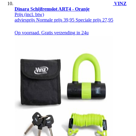
VINZ
Dinara Schijfremslot ART4 - Oranje
Prijs
(incl. btw)
adviesprijs
Normale prijs
39,95
Speciale prijs
27,95
Op voorraad. Gratis verzending in 24u