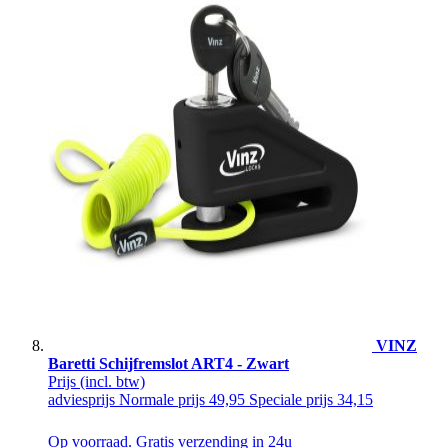
VINZ
Baretti Schijfremslot ART4 - Zwart
Prijs
(incl. btw)
adviesprijs
Normale prijs
49,95
Speciale prijs
34,15
Op voorraad. Gratis verzending in 24u