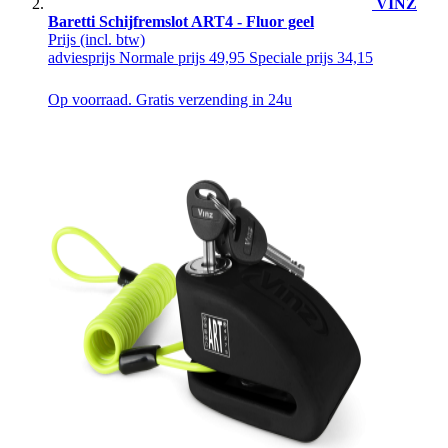
VINZ
Baretti Schijfremslot ART4 - Fluor geel
Prijs
(incl. btw)
adviesprijs
Normale prijs
49,95
Speciale prijs
34,15
Op voorraad. Gratis verzending in 24u