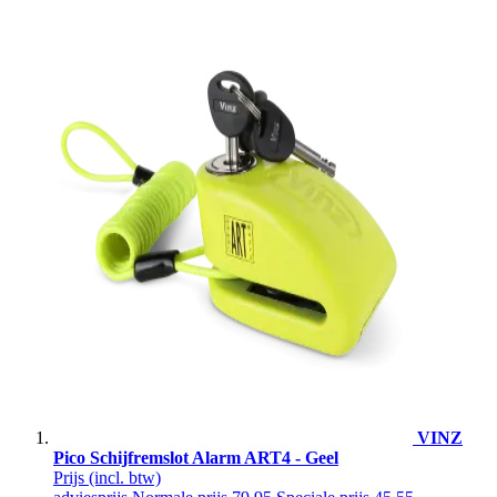
VINZ
Pico Schijfremslot Alarm ART4 - Geel
Prijs
(incl. btw)