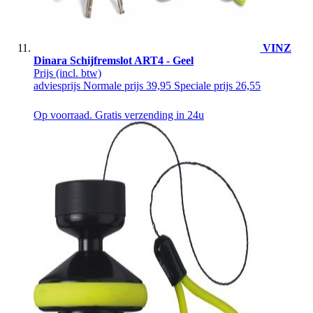
VINZ
Dinara Schijfremslot ART4 - Geel
Prijs
(incl. btw)
adviesprijs
Normale prijs
39,95
Speciale prijs
26,55
Op voorraad. Gratis verzending in 24u