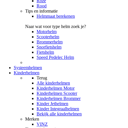
Roze
Rood
Tips en informatie
Helmmaat berekenen
Naar wat voor type helm zoek je?
Motorhelm
Scooterhelm
Brommerhelm
Snorfietshelm
Fietshelm
Speed Pedelec Helm
Systeemhelmen
Kinderhelmen
Terug
Alle
kinderhelmen
Kinderhelmen Motor
Kinderhelmen Scooter
Kinderhelmen Brommer
Kinder Jethelmen
Kinder Integraalhelmen
Bekijk alle kinderhelmen
Merken
VINZ