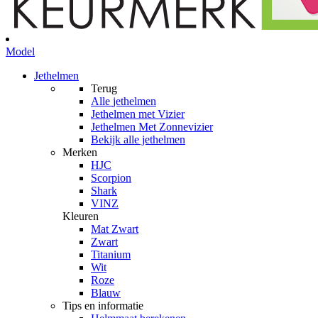
Model
Jethelmen
Terug
Alle
jethelmen
Jethelmen met Vizier
Jethelmen Met Zonnevizier
Bekijk alle jethelmen
Merken
HJC
Scorpion
Shark
VINZ
Kleuren
Mat Zwart
Zwart
Titanium
Wit
Roze
Blauw
Tips en informatie