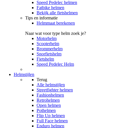
Speed Pedelec helmen
Fatbike helmen
Bekijk alle fietshelmen
Tips en informatie
Helmmaat berekenen
Naar wat voor type helm zoek je?
Motorhelm
Scooterhelm
Brommerhelm
Snorfietshelm
Fietshelm
Speed Pedelec Helm
Helmstijlen
Terug
Alle
helmstijlen
Streetfighter helmen
Fashionhelmen
Retrohelmen
Open helmen
Pothelmen
Flip Up helmen
Full Face helmen
Enduro helmen