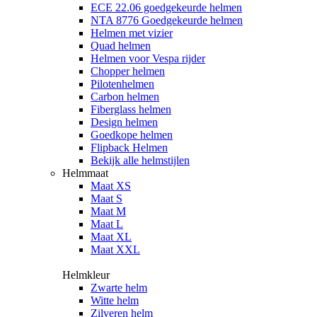
ECE 22.06 goedgekeurde helmen
NTA 8776 Goedgekeurde helmen
Helmen met vizier
Quad helmen
Helmen voor Vespa rijder
Chopper helmen
Pilotenhelmen
Carbon helmen
Fiberglass helmen
Design helmen
Goedkope helmen
Flipback Helmen
Bekijk alle helmstijlen
Helmmaat
Maat XS
Maat S
Maat M
Maat L
Maat XL
Maat XXL
Helmkleur
Zwarte helm
Witte helm
Zilveren helm