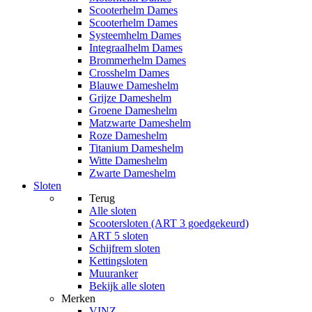
Scooterhelm Dames
Scooterhelm Dames
Systeemhelm Dames
Integraalhelm Dames
Brommerhelm Dames
Crosshelm Dames
Blauwe Dameshelm
Grijze Dameshelm
Groene Dameshelm
Matzwarte Dameshelm
Roze Dameshelm
Titanium Dameshelm
Witte Dameshelm
Zwarte Dameshelm
Sloten
Terug
Alle
sloten
Scootersloten (ART 3 goedgekeurd)
ART 5 sloten
Schijfrem sloten
Kettingsloten
Muuranker
Bekijk alle sloten
Merken
VINZ