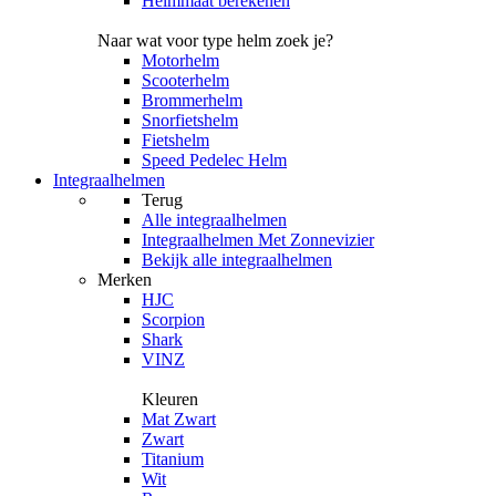
Helmmaat berekenen
Naar wat voor type helm zoek je?
Motorhelm
Scooterhelm
Brommerhelm
Snorfietshelm
Fietshelm
Speed Pedelec Helm
Integraalhelmen
Terug
Alle
integraalhelmen
Integraalhelmen Met Zonnevizier
Bekijk alle integraalhelmen
Merken
HJC
Scorpion
Shark
VINZ
Kleuren
Mat Zwart
Zwart
Titanium
Wit