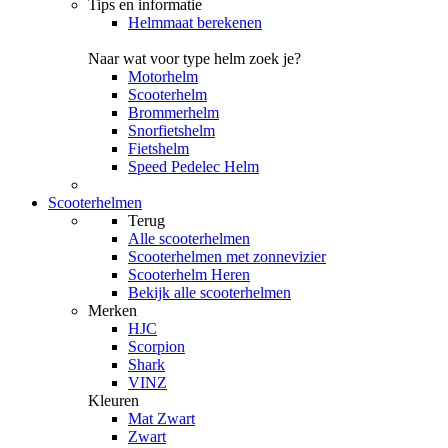
Tips en informatie
Helmmaat berekenen
Naar wat voor type helm zoek je?
Motorhelm
Scooterhelm
Brommerhelm
Snorfietshelm
Fietshelm
Speed Pedelec Helm
Scooterhelmen
Terug
Alle
scooterhelmen
Scooterhelmen met zonnevizier
Scooterhelm Heren
Bekijk alle scooterhelmen
Merken
HJC
Scorpion
Shark
VINZ
Kleuren
Mat Zwart
Zwart