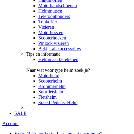
Handmoffen
Motorhandschoenen
Helmmutsen
Telefoonhouders
Topkoffer
Vizieren
Motorhoezen
Scooterhoezen
Pinlock vizieren
Bekijk alle accessoires
Tips en informatie
Helmmaat berekenen
Naar wat voor type helm zoek je?
Motorhelm
Scooterhelm
Brommerhelm
Snorfietshelm
Fietshelm
Speed Pedelec Helm
SALE
Account
Vóór 23:45 uur besteld = vandaag verzonden*