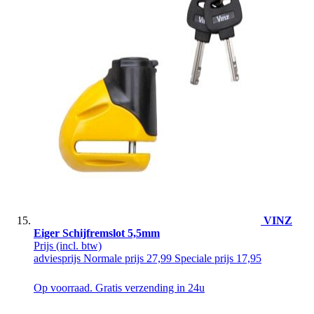
VINZ
Eiger Schijfremslot 5,5mm
Prijs
(incl. btw)
adviesprijs
Normale prijs
27,99
Speciale prijs
17,95
Op voorraad. Gratis verzending in 24u