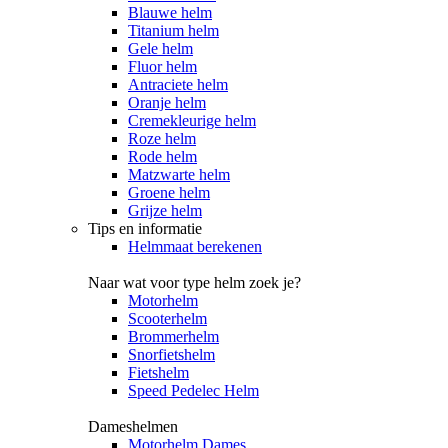
Blauwe helm
Titanium helm
Gele helm
Fluor helm
Antraciete helm
Oranje helm
Cremekleurige helm
Roze helm
Rode helm
Matzwarte helm
Groene helm
Grijze helm
Tips en informatie
Helmmaat berekenen
Naar wat voor type helm zoek je?
Motorhelm
Scooterhelm
Brommerhelm
Snorfietshelm
Fietshelm
Speed Pedelec Helm
Dameshelmen
Motorhelm Dames