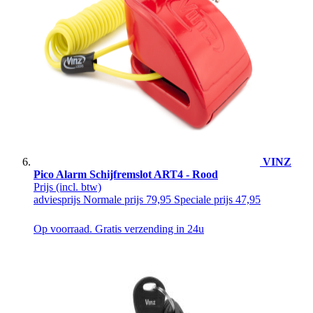
VINZ
Pico Alarm Schijfremslot ART4 - Rood
Prijs
(incl. btw)
adviesprijs
Normale prijs
79,95
Speciale prijs
47,95
Op voorraad. Gratis verzending in 24u