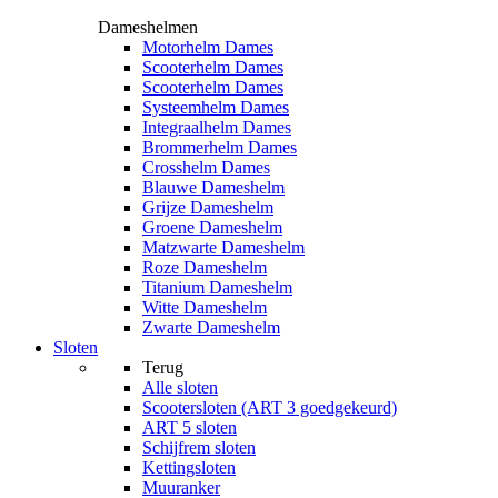
Dameshelmen
Motorhelm Dames
Scooterhelm Dames
Scooterhelm Dames
Systeemhelm Dames
Integraalhelm Dames
Brommerhelm Dames
Crosshelm Dames
Blauwe Dameshelm
Grijze Dameshelm
Groene Dameshelm
Matzwarte Dameshelm
Roze Dameshelm
Titanium Dameshelm
Witte Dameshelm
Zwarte Dameshelm
Sloten
Terug
Alle
sloten
Scootersloten (ART 3 goedgekeurd)
ART 5 sloten
Schijfrem sloten
Kettingsloten
Muuranker