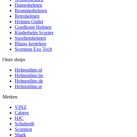
Dameshelmen
Brommerhelmen
Retrohelmen
Helmen Outlet
Goedkope Helmen
Kinderhelm Scooter
Snorfietshelmen
Blauw kenteken
Scorpion Exo Tech
Onze shops
Helmonline.nl
Helmonline.be
Helmonline.de
Helmonline.at
Merken
VINZ
Caberg
HJC
Schuberth
Scorpion
Shark