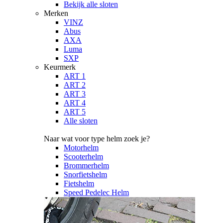
Bekijk alle sloten
Merken
VINZ
Abus
AXA
Luma
SXP
Keurmerk
ART 1
ART 2
ART 3
ART 4
ART 5
Alle sloten
Naar wat voor type helm zoek je?
Motorhelm
Scooterhelm
Brommerhelm
Snorfietshelm
Fietshelm
Speed Pedelec Helm