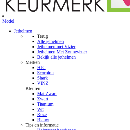
Model
Jethelmen
Terug
Alle
jethelmen
Jethelmen met Vizier
Jethelmen Met Zonnevizier
Bekijk alle jethelmen
Merken
HJC
Scorpion
Shark
VINZ
Kleuren
Mat Zwart
Zwart
Titanium
Wit
Roze
Blauw
Tips en informatie