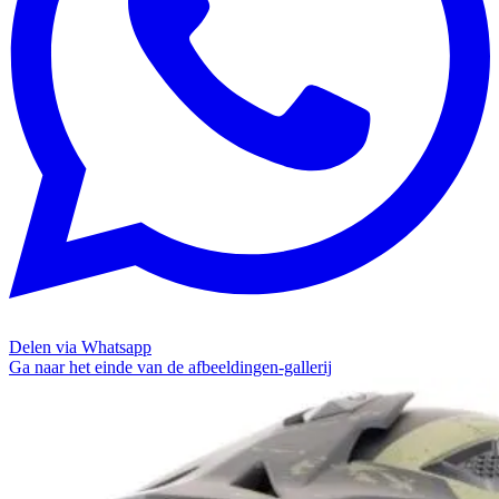
Delen via Whatsapp
Ga naar het einde van de afbeeldingen-gallerij