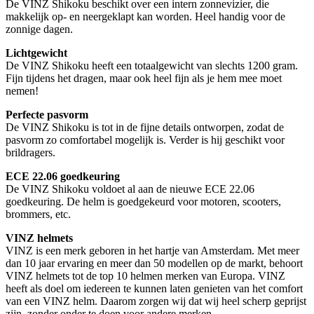
De VINZ Shikoku beschikt over een intern zonnevizier, die
makkelijk op- en neergeklapt kan worden. Heel handig voor de
zonnige dagen.
Lichtgewicht
De VINZ Shikoku heeft een totaalgewicht van slechts 1200 gram.
Fijn tijdens het dragen, maar ook heel fijn als je hem mee moet
nemen!
Perfecte pasvorm
De VINZ Shikoku is tot in de fijne details ontworpen, zodat de
pasvorm zo comfortabel mogelijk is. Verder is hij geschikt voor
brildragers.
ECE 22.06 goedkeuring
De VINZ Shikoku voldoet al aan de nieuwe ECE 22.06
goedkeuring. De helm is goedgekeurd voor motoren, scooters,
brommers, etc.
VINZ helmets
VINZ is een merk geboren in het hartje van Amsterdam. Met meer
dan 10 jaar ervaring en meer dan 50 modellen op de markt, behoort
VINZ helmets tot de top 10 helmen merken van Europa. VINZ
heeft als doel om iedereen te kunnen laten genieten van het comfort
van een VINZ helm. Daarom zorgen wij dat wij heel scherp geprijst
zijn, zonder onder te doen voor andere merken.