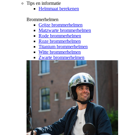
Tips en informatie
Helmmaat berekenen
Brommerhelmen
Grijze brommerhelmen
Matzwarte brommerhelmen
Rode brommerhelmen
Roze brommerhelmen
Titanium brommerhelmen
Witte brommerhelmen
Zwarte brommerhelmen