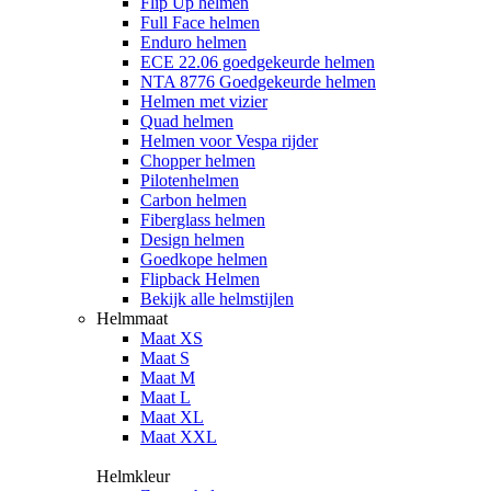
Flip Up helmen
Full Face helmen
Enduro helmen
ECE 22.06 goedgekeurde helmen
NTA 8776 Goedgekeurde helmen
Helmen met vizier
Quad helmen
Helmen voor Vespa rijder
Chopper helmen
Pilotenhelmen
Carbon helmen
Fiberglass helmen
Design helmen
Goedkope helmen
Flipback Helmen
Bekijk alle helmstijlen
Helmmaat
Maat XS
Maat S
Maat M
Maat L
Maat XL
Maat XXL
Helmkleur