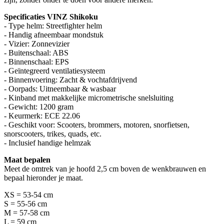
Specificaties VINZ Shikoku
- Type helm: Streetfighter helm
- Handig afneembaar mondstuk
- Vizier: Zonnevizier
- Buitenschaal: ABS
- Binnenschaal: EPS
- Geïntegreerd ventilatiesysteem
- Binnenvoering: Zacht & vochtafdrijvend
- Oorpads: Uitneembaar & wasbaar
- Kinband met makkelijke micrometrische snelsluiting
- Gewicht: 1200 gram
- Keurmerk: ECE 22.06
- Geschikt voor: Scooters, brommers, motoren, snorfietsen,
snorscooters, trikes, quads, etc.
- Inclusief handige helmzak
Maat bepalen
Meet de omtrek van je hoofd 2,5 cm boven de wenkbrauwen en
bepaal hieronder je maat.
XS = 53-54 cm
S = 55-56 cm
M = 57-58 cm
L = 59 cm