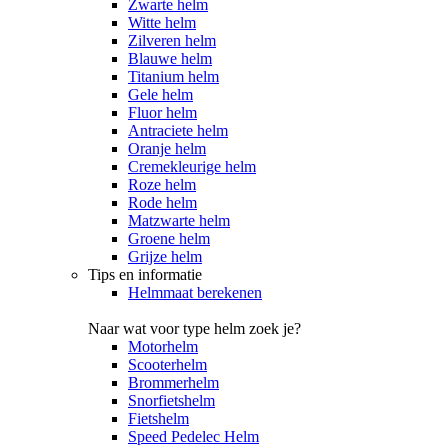
Zwarte helm
Witte helm
Zilveren helm
Blauwe helm
Titanium helm
Gele helm
Fluor helm
Antraciete helm
Oranje helm
Cremekleurige helm
Roze helm
Rode helm
Matzwarte helm
Groene helm
Grijze helm
Tips en informatie
Helmmaat berekenen
Naar wat voor type helm zoek je?
Motorhelm
Scooterhelm
Brommerhelm
Snorfietshelm
Fietshelm
Speed Pedelec Helm