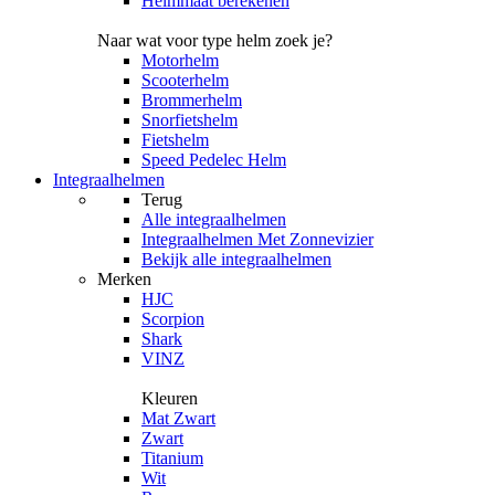
Helmmaat berekenen
Naar wat voor type helm zoek je?
Motorhelm
Scooterhelm
Brommerhelm
Snorfietshelm
Fietshelm
Speed Pedelec Helm
Integraalhelmen
Terug
Alle
integraalhelmen
Integraalhelmen Met Zonnevizier
Bekijk alle integraalhelmen
Merken
HJC
Scorpion
Shark
VINZ
Kleuren
Mat Zwart
Zwart
Titanium
Wit