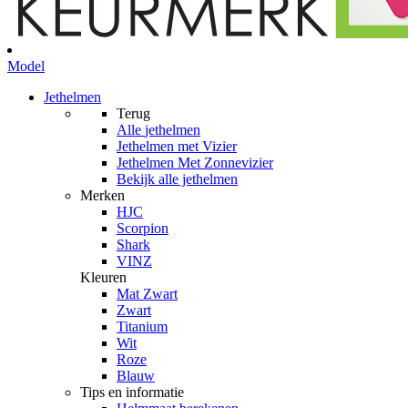
Model
Jethelmen
Terug
Alle
jethelmen
Jethelmen met Vizier
Jethelmen Met Zonnevizier
Bekijk alle jethelmen
Merken
HJC
Scorpion
Shark
VINZ
Kleuren
Mat Zwart
Zwart
Titanium
Wit
Roze
Blauw
Tips en informatie