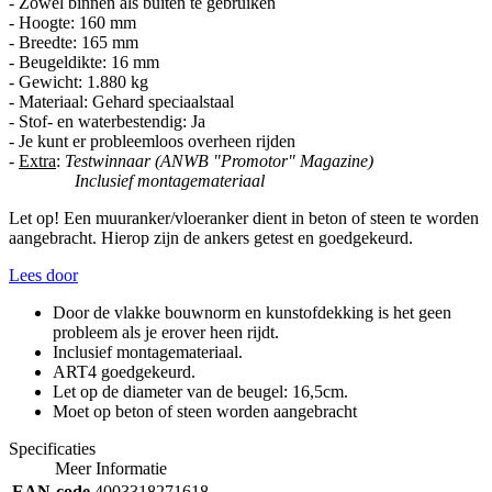
- Zowel binnen als buiten te gebruiken
- Hoogte: 160 mm
- Breedte: 165 mm
- Beugeldikte: 16 mm
- Gewicht: 1.880 kg
- Materiaal: Gehard speciaalstaal
- Stof- en waterbestendig: Ja
- Je kunt er probleemloos overheen rijden
-
Extra
:
Testwinnaar (ANWB "Promotor" Magazine)
Inclusief montagemateriaal
Let op! Een muuranker/vloeranker dient in beton of steen te worden
aangebracht. Hierop zijn de ankers getest en goedgekeurd.
Lees door
Door de vlakke bouwnorm en kunstofdekking is het geen
probleem als je erover heen rijdt.
Inclusief montagemateriaal.
ART4 goedgekeurd.
Let op de diameter van de beugel: 16,5cm.
Moet op beton of steen worden aangebracht
Specificaties
Meer Informatie
EAN-code
4003318271618