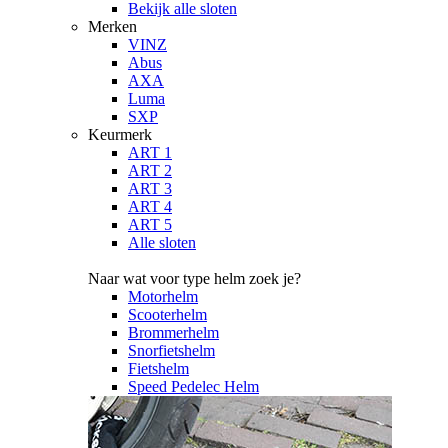
Bekijk alle sloten
Merken
VINZ
Abus
AXA
Luma
SXP
Keurmerk
ART 1
ART 2
ART 3
ART 4
ART 5
Alle sloten
Naar wat voor type helm zoek je?
Motorhelm
Scooterhelm
Brommerhelm
Snorfietshelm
Fietshelm
Speed Pedelec Helm