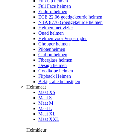
Flip Up helmen
Full Face helmen
Enduro helmen
ECE 22.06 goedgekeurde helmen
NTA 8776 Goedgekeurde helmen
Helmen met vizier
Quad helmen
Helmen voor Vespa rijder
Chopper helmen
Pilotenhelmen
Carbon helmen
Fiberglass helmen
Design helmen
Goedkope helmen
Flipback Helmen
Bekijk alle helmstijlen
Helmmaat
Maat XS
Maat S
Maat M
Maat L
Maat XL
Maat XXL
Helmkleur