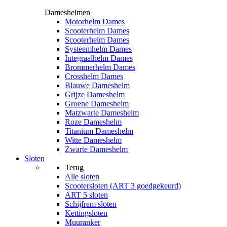
Dameshelmen
Motorhelm Dames
Scooterhelm Dames
Scooterhelm Dames
Systeemhelm Dames
Integraalhelm Dames
Brommerhelm Dames
Crosshelm Dames
Blauwe Dameshelm
Grijze Dameshelm
Groene Dameshelm
Matzwarte Dameshelm
Roze Dameshelm
Titanium Dameshelm
Witte Dameshelm
Zwarte Dameshelm
Sloten
Terug
Alle
sloten
Scootersloten (ART 3 goedgekeurd)
ART 5 sloten
Schijfrem sloten
Kettingsloten
Muuranker