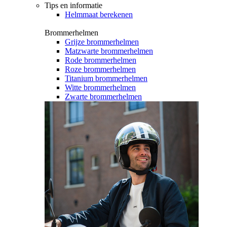
Tips en informatie
Helmmaat berekenen
Brommerhelmen
Grijze brommerhelmen
Matzwarte brommerhelmen
Rode brommerhelmen
Roze brommerhelmen
Titanium brommerhelmen
Witte brommerhelmen
Zwarte brommerhelmen