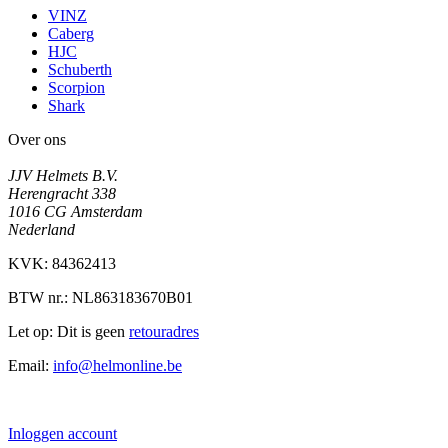
VINZ
Caberg
HJC
Schuberth
Scorpion
Shark
Over ons
JJV Helmets B.V.
Herengracht 338
1016 CG Amsterdam
Nederland
KVK: 84362413
BTW nr.: NL863183670B01
Let op: Dit is geen
retouradres
Email:
info@helmonline.be
Inloggen account