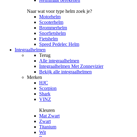
Helmmaat berekenen
Naar wat voor type helm zoek je?
Motorhelm
Scooterhelm
Brommerhelm
Snorfietshelm
Fietshelm
Speed Pedelec Helm
Integraalhelmen
Terug
Alle
integraalhelmen
Integraalhelmen Met Zonnevizier
Bekijk alle integraalhelmen
Merken
HJC
Scorpion
Shark
VINZ
Kleuren
Mat Zwart
Zwart
Titanium
Wit