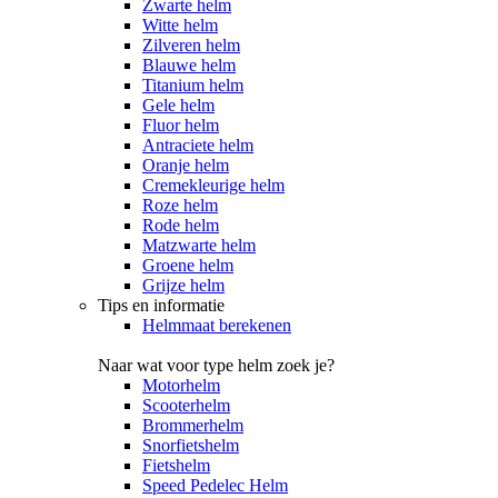
Zwarte helm
Witte helm
Zilveren helm
Blauwe helm
Titanium helm
Gele helm
Fluor helm
Antraciete helm
Oranje helm
Cremekleurige helm
Roze helm
Rode helm
Matzwarte helm
Groene helm
Grijze helm
Tips en informatie
Helmmaat berekenen
Naar wat voor type helm zoek je?
Motorhelm
Scooterhelm
Brommerhelm
Snorfietshelm
Fietshelm
Speed Pedelec Helm