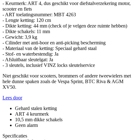
- Keurmerk: ART 4, dus geschikt voor diefstalverzekering motor,
scooter en fiets
- ART toelatingsnummer: MBT 4263
- Lengte ketting: 120 cm
- Dikte ketting: 44 mm (check of je velgen deze ruimte hebben)
- Dikte schakels: 11 mm
- Gewicht: 3,9 kg
- Cilinder met anti-boor en anti-picking bescherming
- Materiaal van de ketting: Speciaal gehard staal
- Stof- en waterbestendig: Ja
- Afsluitbaar sleutelgat: Ja
- 3 sleutels, inclusief VINZ locks sleutelservice
Niet geschikt voor scooters, brommers of andere tweewielers met
hele dunne spaken zoals de Vespa Sprint, BTC Riva & AGM
XV50.
Lees door
Gehard stalen ketting
ART 4 keurmerk
10,5 mm dikke schakels
Geen alarm
Specificaties