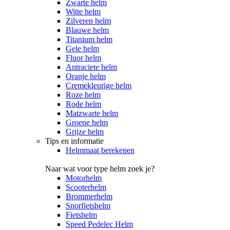
Zwarte helm
Witte helm
Zilveren helm
Blauwe helm
Titanium helm
Gele helm
Fluor helm
Antraciete helm
Oranje helm
Cremekleurige helm
Roze helm
Rode helm
Matzwarte helm
Groene helm
Grijze helm
Tips en informatie
Helmmaat berekenen
Naar wat voor type helm zoek je?
Motorhelm
Scooterhelm
Brommerhelm
Snorfietshelm
Fietshelm
Speed Pedelec Helm