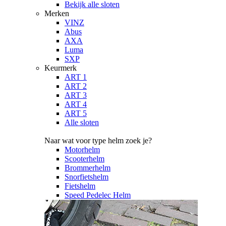
Bekijk alle sloten
Merken
VINZ
Abus
AXA
Luma
SXP
Keurmerk
ART 1
ART 2
ART 3
ART 4
ART 5
Alle sloten
Naar wat voor type helm zoek je?
Motorhelm
Scooterhelm
Brommerhelm
Snorfietshelm
Fietshelm
Speed Pedelec Helm