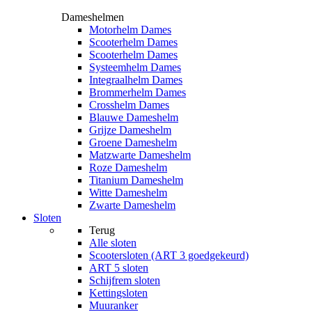
Dameshelmen
Motorhelm Dames
Scooterhelm Dames
Scooterhelm Dames
Systeemhelm Dames
Integraalhelm Dames
Brommerhelm Dames
Crosshelm Dames
Blauwe Dameshelm
Grijze Dameshelm
Groene Dameshelm
Matzwarte Dameshelm
Roze Dameshelm
Titanium Dameshelm
Witte Dameshelm
Zwarte Dameshelm
Sloten
Terug
Alle
sloten
Scootersloten (ART 3 goedgekeurd)
ART 5 sloten
Schijfrem sloten
Kettingsloten
Muuranker