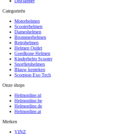
Disclaimer
Categorieën
Motorhelmen
Scooterhelmen
Dameshelmen
Brommerhelmen
Retrohelmen
Helmen Outlet
Goedkope Helmen
Kinderhelm Scooter
Snorfietshelmen
Blauw kenteken
Scorpion Exo Tech
Onze shops
Helmonline.nl
Helmonline.be
Helmonline.de
Helmonline.at
Merken
VINZ