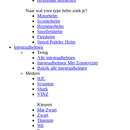
Helmmaat berekenen
Naar wat voor type helm zoek je?
Motorhelm
Scooterhelm
Brommerhelm
Snorfietshelm
Fietshelm
Speed Pedelec Helm
Integraalhelmen
Terug
Alle
integraalhelmen
Integraalhelmen Met Zonnevizier
Bekijk alle integraalhelmen
Merken
HJC
Scorpion
Shark
VINZ
Kleuren
Mat Zwart
Zwart
Titanium
Wit