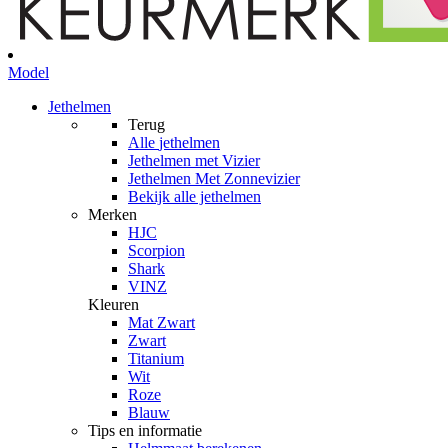
Model
Jethelmen
Terug
Alle
jethelmen
Jethelmen met Vizier
Jethelmen Met Zonnevizier
Bekijk alle jethelmen
Merken
HJC
Scorpion
Shark
VINZ
Kleuren
Mat Zwart
Zwart
Titanium
Wit
Roze
Blauw
Tips en informatie