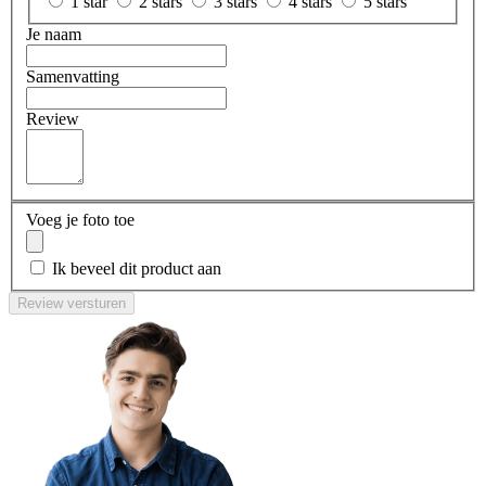
1 star
2 stars
3 stars
4 stars
5 stars
Je naam
Samenvatting
Review
Voeg je foto toe
Ik beveel dit product aan
Review versturen