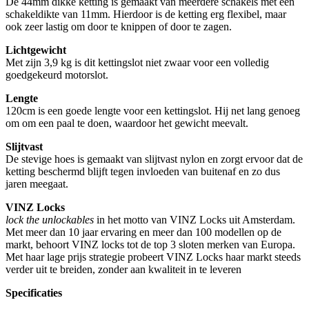
De 44mm dikke ketting is gemaakt van meerdere schakels met een
schakeldikte van 11mm. Hierdoor is de ketting erg flexibel, maar
ook zeer lastig om door te knippen of door te zagen.
Lichtgewicht
Met zijn 3,9 kg is dit kettingslot niet zwaar voor een volledig
goedgekeurd motorslot.
Lengte
120cm is een goede lengte voor een kettingslot. Hij net lang genoeg
om om een paal te doen, waardoor het gewicht meevalt.
Slijtvast
De stevige hoes is gemaakt van slijtvast nylon en zorgt ervoor dat de
ketting beschermd blijft tegen invloeden van buitenaf en zo dus
jaren meegaat.
VINZ Locks
lock the unlockables
in het motto van VINZ Locks uit Amsterdam.
Met meer dan 10 jaar ervaring en meer dan 100 modellen op de
markt, behoort VINZ locks tot de top 3 sloten merken van Europa.
Met haar lage prijs strategie probeert VINZ Locks haar markt steeds
verder uit te breiden, zonder aan kwaliteit in te leveren
Specificaties