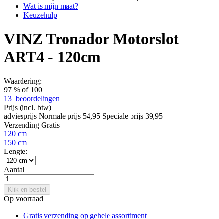
Wat is mijn maat?
Keuzehulp
VINZ Tronador Motorslot
ART4 - 120cm
Waardering:
97
% of
100
13
beoordelingen
Prijs
(incl. btw)
adviesprijs
Normale prijs
54,95
Speciale prijs
39,95
Verzending
Gratis
120 cm
150 cm
Lengte:
Aantal
Klik en bestel
Op voorraad
Gratis verzending op gehele assortiment