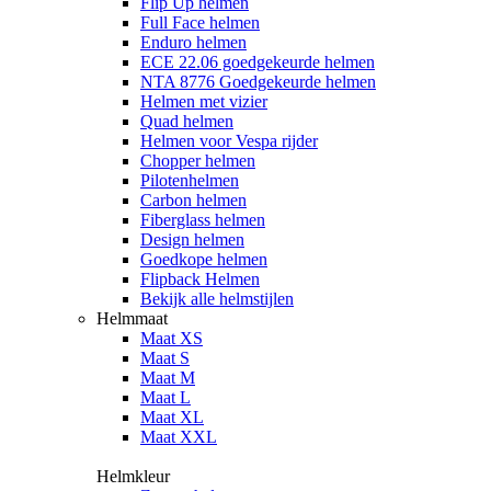
Flip Up helmen
Full Face helmen
Enduro helmen
ECE 22.06 goedgekeurde helmen
NTA 8776 Goedgekeurde helmen
Helmen met vizier
Quad helmen
Helmen voor Vespa rijder
Chopper helmen
Pilotenhelmen
Carbon helmen
Fiberglass helmen
Design helmen
Goedkope helmen
Flipback Helmen
Bekijk alle helmstijlen
Helmmaat
Maat XS
Maat S
Maat M
Maat L
Maat XL
Maat XXL
Helmkleur