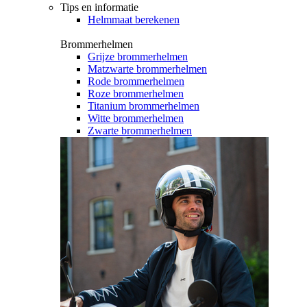
Tips en informatie
Helmmaat berekenen
Brommerhelmen
Grijze brommerhelmen
Matzwarte brommerhelmen
Rode brommerhelmen
Roze brommerhelmen
Titanium brommerhelmen
Witte brommerhelmen
Zwarte brommerhelmen