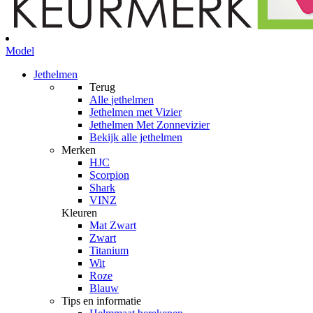
Model
Jethelmen
Terug
Alle
jethelmen
Jethelmen met Vizier
Jethelmen Met Zonnevizier
Bekijk alle jethelmen
Merken
HJC
Scorpion
Shark
VINZ
Kleuren
Mat Zwart
Zwart
Titanium
Wit
Roze
Blauw
Tips en informatie