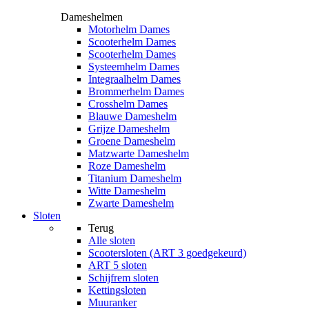
Dameshelmen
Motorhelm Dames
Scooterhelm Dames
Scooterhelm Dames
Systeemhelm Dames
Integraalhelm Dames
Brommerhelm Dames
Crosshelm Dames
Blauwe Dameshelm
Grijze Dameshelm
Groene Dameshelm
Matzwarte Dameshelm
Roze Dameshelm
Titanium Dameshelm
Witte Dameshelm
Zwarte Dameshelm
Sloten
Terug
Alle
sloten
Scootersloten (ART 3 goedgekeurd)
ART 5 sloten
Schijfrem sloten
Kettingsloten
Muuranker