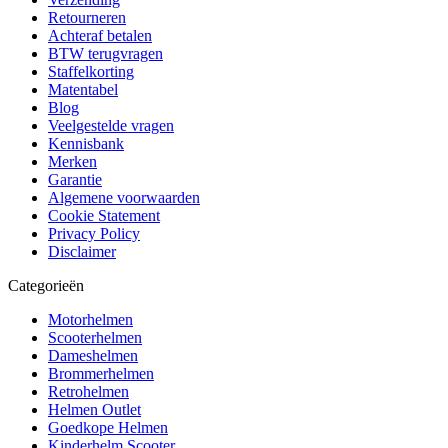
Retourneren
Achteraf betalen
BTW terugvragen
Staffelkorting
Matentabel
Blog
Veelgestelde vragen
Kennisbank
Merken
Garantie
Algemene voorwaarden
Cookie Statement
Privacy Policy
Disclaimer
Categorieën
Motorhelmen
Scooterhelmen
Dameshelmen
Brommerhelmen
Retrohelmen
Helmen Outlet
Goedkope Helmen
Kinderhelm Scooter