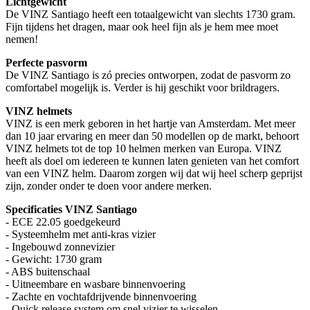
Lichtgewicht
De VINZ Santiago heeft een totaalgewicht van slechts 1730 gram.
Fijn tijdens het dragen, maar ook heel fijn als je hem mee moet
nemen!
Perfecte pasvorm
De VINZ Santiago is zó precies ontworpen, zodat de pasvorm zo
comfortabel mogelijk is. Verder is hij geschikt voor brildragers.
VINZ helmets
VINZ is een merk geboren in het hartje van Amsterdam. Met meer
dan 10 jaar ervaring en meer dan 50 modellen op de markt, behoort
VINZ helmets tot de top 10 helmen merken van Europa. VINZ
heeft als doel om iedereen te kunnen laten genieten van het comfort
van een VINZ helm. Daarom zorgen wij dat wij heel scherp geprijst
zijn, zonder onder te doen voor andere merken.
Specificaties VINZ Santiago
- ECE 22.05 goedgekeurd
- Systeemhelm met anti-kras vizier
- Ingebouwd zonnevizier
- Gewicht: 1730 gram
- ABS buitenschaal
- Uitneembare en wasbare binnenvoering
- Zachte en vochtafdrijvende binnenvoering
- Quick release system om snel vizier te wisselen