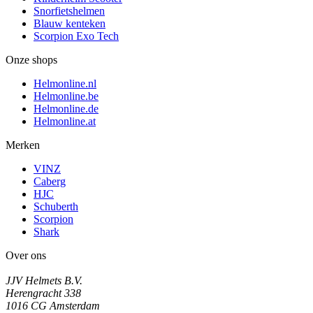
Snorfietshelmen
Blauw kenteken
Scorpion Exo Tech
Onze shops
Helmonline.nl
Helmonline.be
Helmonline.de
Helmonline.at
Merken
VINZ
Caberg
HJC
Schuberth
Scorpion
Shark
Over ons
JJV Helmets B.V.
Herengracht 338
1016 CG Amsterdam