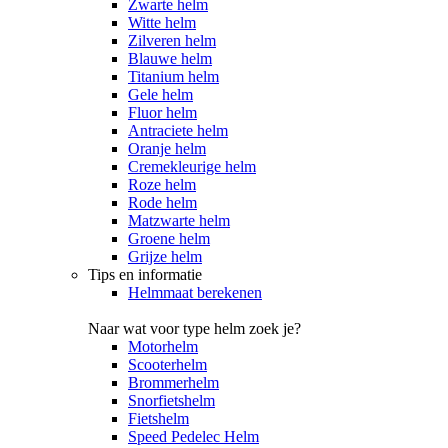
Zwarte helm
Witte helm
Zilveren helm
Blauwe helm
Titanium helm
Gele helm
Fluor helm
Antraciete helm
Oranje helm
Cremekleurige helm
Roze helm
Rode helm
Matzwarte helm
Groene helm
Grijze helm
Tips en informatie
Helmmaat berekenen
Naar wat voor type helm zoek je?
Motorhelm
Scooterhelm
Brommerhelm
Snorfietshelm
Fietshelm
Speed Pedelec Helm