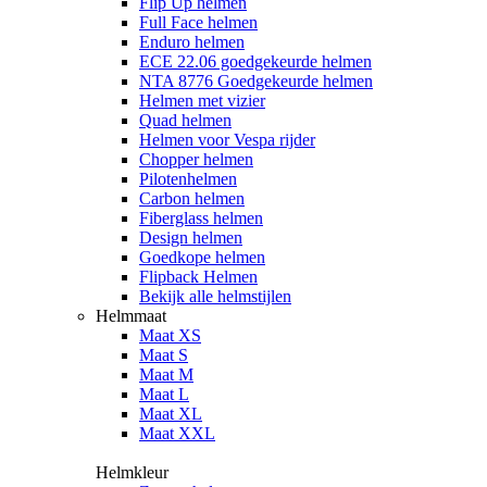
Flip Up helmen
Full Face helmen
Enduro helmen
ECE 22.06 goedgekeurde helmen
NTA 8776 Goedgekeurde helmen
Helmen met vizier
Quad helmen
Helmen voor Vespa rijder
Chopper helmen
Pilotenhelmen
Carbon helmen
Fiberglass helmen
Design helmen
Goedkope helmen
Flipback Helmen
Bekijk alle helmstijlen
Helmmaat
Maat XS
Maat S
Maat M
Maat L
Maat XL
Maat XXL
Helmkleur