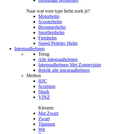
Helmmaat berekenen
Naar wat voor type helm zoek je?
Motorhelm
Scooterhelm
Brommerhelm
Snorfietshelm
Fietshelm
Speed Pedelec Helm
Integraalhelmen
Terug
Alle
integraalhelmen
Integraalhelmen Met Zonnevizier
Bekijk alle integraalhelmen
Merken
HJC
Scorpion
Shark
VINZ
Kleuren
Mat Zwart
Zwart
Titanium
Wit