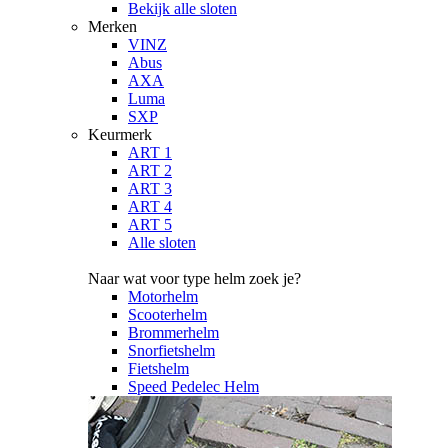
Bekijk alle sloten
Merken
VINZ
Abus
AXA
Luma
SXP
Keurmerk
ART 1
ART 2
ART 3
ART 4
ART 5
Alle sloten
Naar wat voor type helm zoek je?
Motorhelm
Scooterhelm
Brommerhelm
Snorfietshelm
Fietshelm
Speed Pedelec Helm