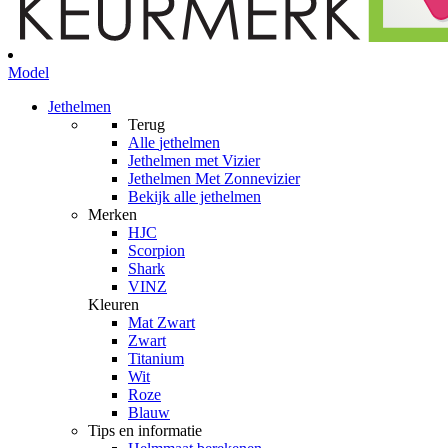
Model
Jethelmen
Terug
Alle
jethelmen
Jethelmen met Vizier
Jethelmen Met Zonnevizier
Bekijk alle jethelmen
Merken
HJC
Scorpion
Shark
VINZ
Kleuren
Mat Zwart
Zwart
Titanium
Wit
Roze
Blauw
Tips en informatie