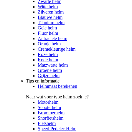
Zwarte helm
Witte helm
Zilveren helm
Blauwe helm
Titanium helm
Gele helm
Fluor helm
Antraciete helm
Oranje helm
Cremekleurige helm
Roze helm
Rode helm
Matzwarte helm
Groene helm
Grijze helm
Tips en informatie
Helmmaat berekenen
Naar wat voor type helm zoek je?
Motorhelm
Scooterhelm
Brommerhelm
Snorfietshelm
Fietshelm
Speed Pedelec Helm