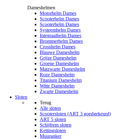
Dameshelmen
Motorhelm Dames
Scooterhelm Dames
Scooterhelm Dames
Systeemhelm Dames
Integraalhelm Dames
Brommerhelm Dames
Crosshelm Dames
Blauwe Dameshelm
Grijze Dameshelm
Groene Dameshelm
Matzwarte Dameshelm
Roze Dameshelm
Titanium Dameshelm
Witte Dameshelm
Zwarte Dameshelm
Sloten
Terug
Alle
sloten
Scootersloten (ART 3 goedgekeurd)
ART 5 sloten
Schijfrem sloten
Kettingsloten
Muuranker