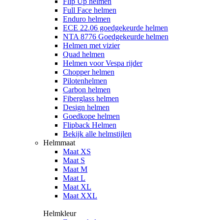
Flip Up helmen
Full Face helmen
Enduro helmen
ECE 22.06 goedgekeurde helmen
NTA 8776 Goedgekeurde helmen
Helmen met vizier
Quad helmen
Helmen voor Vespa rijder
Chopper helmen
Pilotenhelmen
Carbon helmen
Fiberglass helmen
Design helmen
Goedkope helmen
Flipback Helmen
Bekijk alle helmstijlen
Helmmaat
Maat XS
Maat S
Maat M
Maat L
Maat XL
Maat XXL
Helmkleur