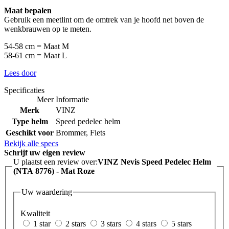
Maat bepalen
Gebruik een meetlint om de omtrek van je hoofd net boven de
wenkbrauwen op te meten.
54-58 cm = Maat M
58-61 cm = Maat L
Lees door
Specificaties
Meer Informatie
Merk
VINZ
Type helm
Speed pedelec helm
Geschikt voor
Brommer, Fiets
Bekijk alle specs
Schrijf uw eigen review
U plaatst een review over:
VINZ Nevis Speed Pedelec Helm
(NTA 8776) - Mat Roze
Uw waardering
Kwaliteit
1 star
2 stars
3 stars
4 stars
5 stars