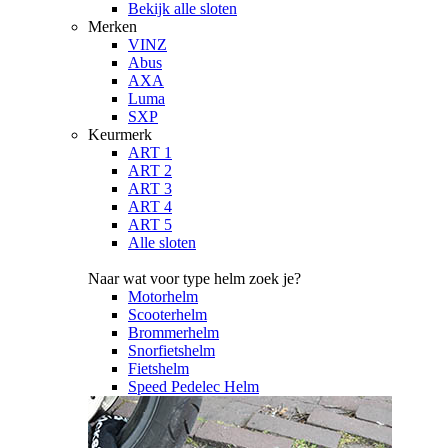
Bekijk alle sloten
Merken
VINZ
Abus
AXA
Luma
SXP
Keurmerk
ART 1
ART 2
ART 3
ART 4
ART 5
Alle sloten
Naar wat voor type helm zoek je?
Motorhelm
Scooterhelm
Brommerhelm
Snorfietshelm
Fietshelm
Speed Pedelec Helm