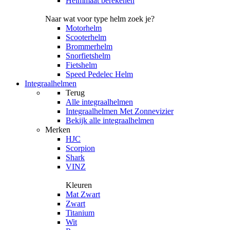
Helmmaat berekenen
Naar wat voor type helm zoek je?
Motorhelm
Scooterhelm
Brommerhelm
Snorfietshelm
Fietshelm
Speed Pedelec Helm
Integraalhelmen
Terug
Alle
integraalhelmen
Integraalhelmen Met Zonnevizier
Bekijk alle integraalhelmen
Merken
HJC
Scorpion
Shark
VINZ
Kleuren
Mat Zwart
Zwart
Titanium
Wit