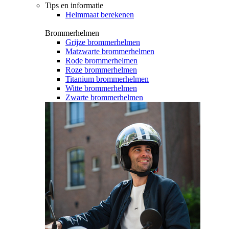
Tips en informatie
Helmmaat berekenen
Brommerhelmen
Grijze brommerhelmen
Matzwarte brommerhelmen
Rode brommerhelmen
Roze brommerhelmen
Titanium brommerhelmen
Witte brommerhelmen
Zwarte brommerhelmen