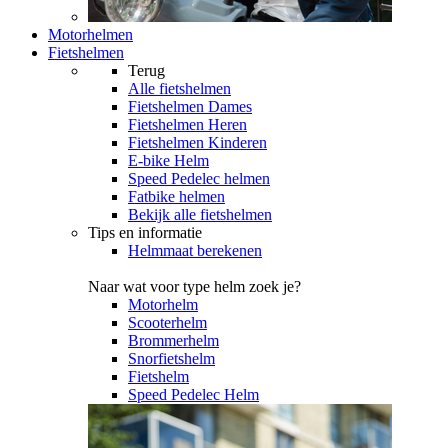
Motorhelmen
Fietshelmen
Terug
Alle
fietshelmen
Fietshelmen Dames
Fietshelmen Heren
Fietshelmen Kinderen
E-bike Helm
Speed Pedelec helmen
Fatbike helmen
Bekijk alle fietshelmen
Tips en informatie
Helmmaat berekenen
Naar wat voor type helm zoek je?
Motorhelm
Scooterhelm
Brommerhelm
Snorfietshelm
Fietshelm
Speed Pedelec Helm