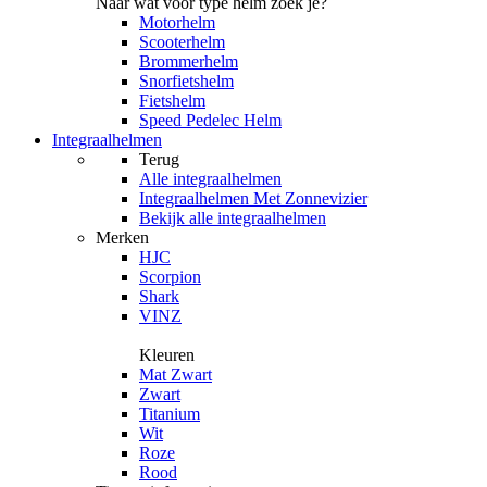
Naar wat voor type helm zoek je?
Motorhelm
Scooterhelm
Brommerhelm
Snorfietshelm
Fietshelm
Speed Pedelec Helm
Integraalhelmen
Terug
Alle
integraalhelmen
Integraalhelmen Met Zonnevizier
Bekijk alle integraalhelmen
Merken
HJC
Scorpion
Shark
VINZ
Kleuren
Mat Zwart
Zwart
Titanium
Wit
Roze
Rood