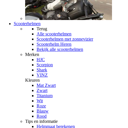
Scooterhelmen
Terug
Alle
scooterhelmen
Scooterhelmen met zonnevizier
Scooterhelm Heren
Bekijk alle scooterhelmen
Merken
HJC
Scorpion
Shark
VINZ
Kleuren
Mat Zwart
Zwart
Titanium
Wit
Roze
Blauw
Rood
Tips en informatie
Helmmaat berekenen