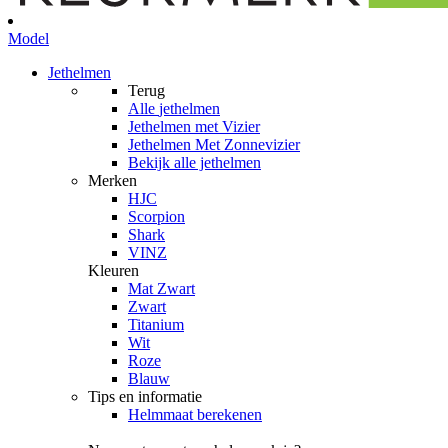
Model
Jethelmen
Terug
Alle
jethelmen
Jethelmen met Vizier
Jethelmen Met Zonnevizier
Bekijk alle jethelmen
Merken
HJC
Scorpion
Shark
VINZ
Kleuren
Mat Zwart
Zwart
Titanium
Wit
Roze
Blauw
Tips en informatie
Helmmaat berekenen