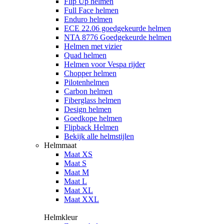
Flip Up helmen
Full Face helmen
Enduro helmen
ECE 22.06 goedgekeurde helmen
NTA 8776 Goedgekeurde helmen
Helmen met vizier
Quad helmen
Helmen voor Vespa rijder
Chopper helmen
Pilotenhelmen
Carbon helmen
Fiberglass helmen
Design helmen
Goedkope helmen
Flipback Helmen
Bekijk alle helmstijlen
Helmmaat
Maat XS
Maat S
Maat M
Maat L
Maat XL
Maat XXL
Helmkleur