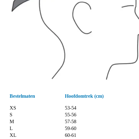
Bestelmaten
Hoofdomtrek (cm)
XS
53-54
S
55-56
M
57-58
L
59-60
XL
60-61