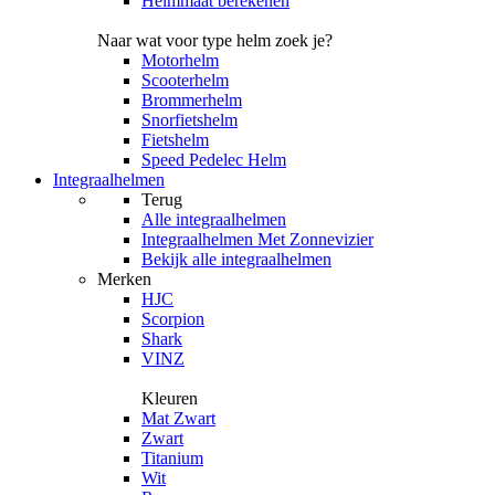
Helmmaat berekenen
Naar wat voor type helm zoek je?
Motorhelm
Scooterhelm
Brommerhelm
Snorfietshelm
Fietshelm
Speed Pedelec Helm
Integraalhelmen
Terug
Alle
integraalhelmen
Integraalhelmen Met Zonnevizier
Bekijk alle integraalhelmen
Merken
HJC
Scorpion
Shark
VINZ
Kleuren
Mat Zwart
Zwart
Titanium
Wit