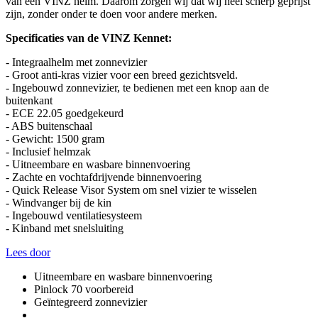
van een VINZ helm. Daarom zorgen wij dat wij heel scherp geprijst
zijn, zonder onder te doen voor andere merken.
Specificaties van de VINZ Kennet:
- Integraalhelm met zonnevizier
- Groot anti-kras vizier voor een breed gezichtsveld.
- Ingebouwd zonnevizier, te bedienen met een knop aan de
buitenkant
- ECE 22.05 goedgekeurd
- ABS buitenschaal
- Gewicht: 1500 gram
- Inclusief helmzak
- Uitneembare en wasbare binnenvoering
- Zachte en vochtafdrijvende binnenvoering
- Quick Release Visor System om snel vizier te wisselen
- Windvanger bij de kin
- Ingebouwd ventilatiesysteem
- Kinband met snelsluiting
Lees door
Uitneembare en wasbare binnenvoering
Pinlock 70 voorbereid
Geïntegreerd zonnevizier