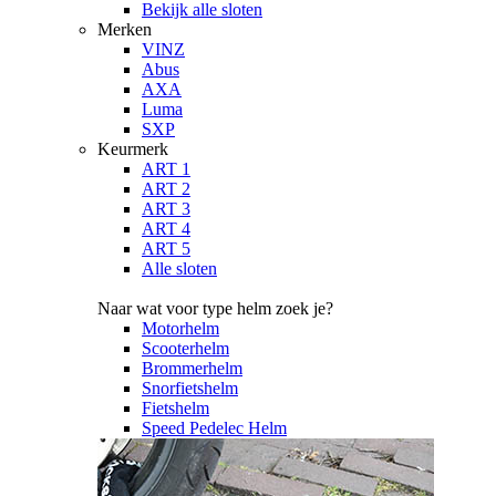
Bekijk alle sloten
Merken
VINZ
Abus
AXA
Luma
SXP
Keurmerk
ART 1
ART 2
ART 3
ART 4
ART 5
Alle sloten
Naar wat voor type helm zoek je?
Motorhelm
Scooterhelm
Brommerhelm
Snorfietshelm
Fietshelm
Speed Pedelec Helm