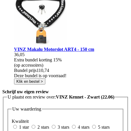
VINZ Makalu Motorslot ART4 - 150 cm
36,05
Extra bundel korting
15%
(op accessoires)
Bundel prijs
110,74
Deze bundel is op voorraad!
Klik en bestel >
Schrijf uw eigen review
U plaatst een review over:
VINZ Kennet - Zwart (22.06)
Uw waardering
Kwaliteit
1 star
2 stars
3 stars
4 stars
5 stars