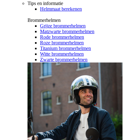
Tips en informatie
Helmmaat berekenen
Brommerhelmen
Grijze brommerhelmen
Matzwarte brommerhelmen
Rode brommerhelmen
Roze brommerhelmen
Titanium brommerhelmen
Witte brommerhelmen
Zwarte brommerhelmen