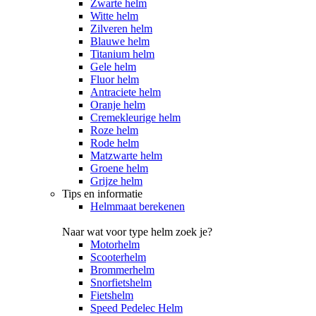
Zwarte helm
Witte helm
Zilveren helm
Blauwe helm
Titanium helm
Gele helm
Fluor helm
Antraciete helm
Oranje helm
Cremekleurige helm
Roze helm
Rode helm
Matzwarte helm
Groene helm
Grijze helm
Tips en informatie
Helmmaat berekenen
Naar wat voor type helm zoek je?
Motorhelm
Scooterhelm
Brommerhelm
Snorfietshelm
Fietshelm
Speed Pedelec Helm