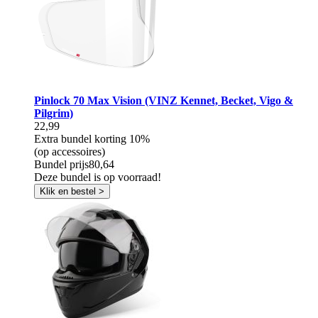
Pinlock 70 Max Vision (VINZ Kennet, Becket, Vigo &
Pilgrim)
22,99
Extra bundel korting
10%
(op accessoires)
Bundel prijs
80,64
Deze bundel is op voorraad!
Klik en bestel >