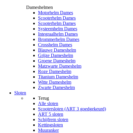
Dameshelmen
Motorhelm Dames
Scooterhelm Dames
Scooterhelm Dames
Systeemhelm Dames
Integraalhelm Dames
Brommerhelm Dames
Crosshelm Dames
Blauwe Dameshelm
Grijze Dameshelm
Groene Dameshelm
Matzwarte Dameshelm
Roze Dameshelm
Titanium Dameshelm
Witte Dameshelm
Zwarte Dameshelm
Sloten
Terug
Alle
sloten
Scootersloten (ART 3 goedgekeurd)
ART 5 sloten
Schijfrem sloten
Kettingsloten
Muuranker