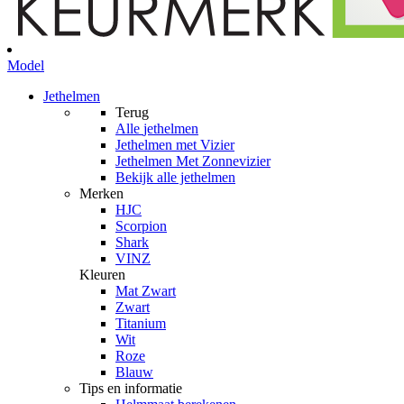
Model
Jethelmen
Terug
Alle
jethelmen
Jethelmen met Vizier
Jethelmen Met Zonnevizier
Bekijk alle jethelmen
Merken
HJC
Scorpion
Shark
VINZ
Kleuren
Mat Zwart
Zwart
Titanium
Wit
Roze
Blauw
Tips en informatie