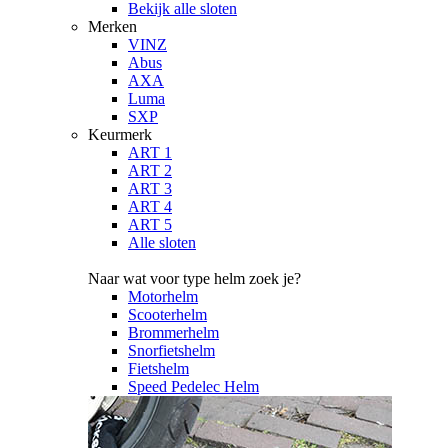
Bekijk alle sloten
Merken
VINZ
Abus
AXA
Luma
SXP
Keurmerk
ART 1
ART 2
ART 3
ART 4
ART 5
Alle sloten
Naar wat voor type helm zoek je?
Motorhelm
Scooterhelm
Brommerhelm
Snorfietshelm
Fietshelm
Speed Pedelec Helm