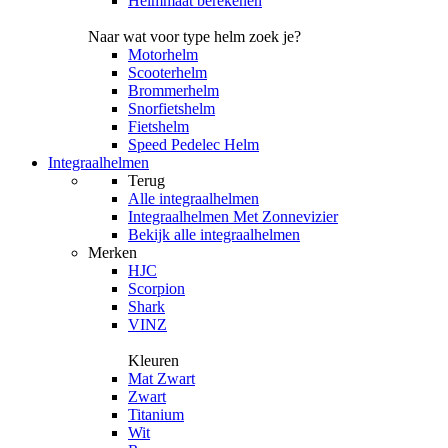
Helmmaat berekenen
Naar wat voor type helm zoek je?
Motorhelm
Scooterhelm
Brommerhelm
Snorfietshelm
Fietshelm
Speed Pedelec Helm
Integraalhelmen
Terug
Alle
integraalhelmen
Integraalhelmen Met Zonnevizier
Bekijk alle integraalhelmen
Merken
HJC
Scorpion
Shark
VINZ
Kleuren
Mat Zwart
Zwart
Titanium
Wit