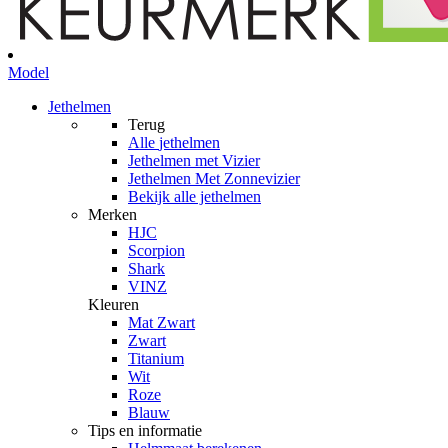
Model
Jethelmen
Terug
Alle
jethelmen
Jethelmen met Vizier
Jethelmen Met Zonnevizier
Bekijk alle jethelmen
Merken
HJC
Scorpion
Shark
VINZ
Kleuren
Mat Zwart
Zwart
Titanium
Wit
Roze
Blauw
Tips en informatie