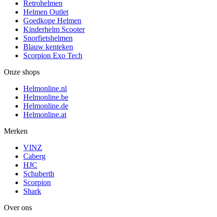
Retrohelmen
Helmen Outlet
Goedkope Helmen
Kinderhelm Scooter
Snorfietshelmen
Blauw kenteken
Scorpion Exo Tech
Onze shops
Helmonline.nl
Helmonline.be
Helmonline.de
Helmonline.at
Merken
VINZ
Caberg
HJC
Schuberth
Scorpion
Shark
Over ons