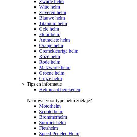
Zwarte helm
Witte helm
Zilveren helm
Blauwe helm
Titanium helm
Gele helm
Fluor helm
Antraciete helm
Oranje helm
Cremekleurige helm
Roze helm
Rode helm
Matzwarte helm
Groene helm
Grijze helm
Tips en informatie
Helmmaat berekenen
Naar wat voor type helm zoek je?
Motorhelm
Scooterhelm
Brommerhelm
Snorfietshelm
Fietshelm
Speed Pedelec Helm