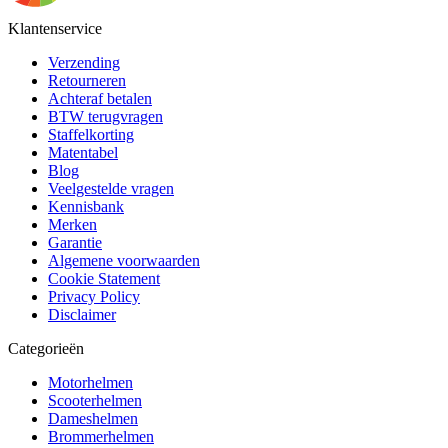
Klantenservice
Verzending
Retourneren
Achteraf betalen
BTW terugvragen
Staffelkorting
Matentabel
Blog
Veelgestelde vragen
Kennisbank
Merken
Garantie
Algemene voorwaarden
Cookie Statement
Privacy Policy
Disclaimer
Categorieën
Motorhelmen
Scooterhelmen
Dameshelmen
Brommerhelmen