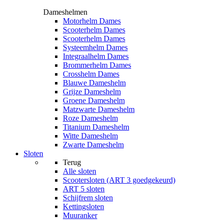
Dameshelmen
Motorhelm Dames
Scooterhelm Dames
Scooterhelm Dames
Systeemhelm Dames
Integraalhelm Dames
Brommerhelm Dames
Crosshelm Dames
Blauwe Dameshelm
Grijze Dameshelm
Groene Dameshelm
Matzwarte Dameshelm
Roze Dameshelm
Titanium Dameshelm
Witte Dameshelm
Zwarte Dameshelm
Sloten
Terug
Alle
sloten
Scootersloten (ART 3 goedgekeurd)
ART 5 sloten
Schijfrem sloten
Kettingsloten
Muuranker