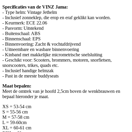
Specificaties van de VINZ Jama:
- Type helm: Vintage Jethelm
- Inclusief zonneklep, die erop en eraf geklikt kan worden.
- Keurmerk: ECE 22.06
- Pasvorm: Uitstekend
- Buitenschaal: ABS
- Binnenschaal: EPS
- Binnenvoering: Zacht & vochtafdrijvend
- Uitneembare en wasbare binnenvoering
- Kinband met makkelijke micrometrische snelsluiting
- Geschikt voor: Scooters, brommers, motoren, snorfietsen,
snorscooters, trikes, quads etc.
- Inclusief handige helmzak
- Past in de meeste buddyseats
Maat bepalen:
Meet de omtrek van je hoofd 2,5cm boven de wenkbrauwen en
bepaal hieronder je maat.
XS = 53-54 cm
S = 55-56 cm
M = 57-58 cm
L = 59-60cm
XL = 60-61 cm