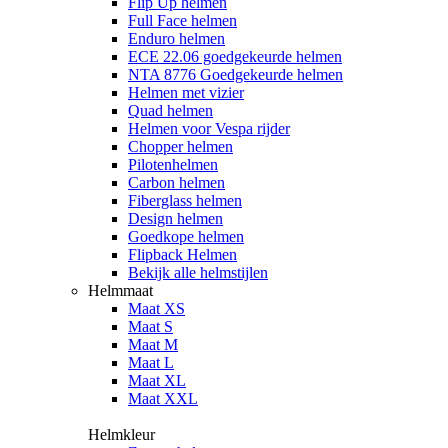
Flip Up helmen
Full Face helmen
Enduro helmen
ECE 22.06 goedgekeurde helmen
NTA 8776 Goedgekeurde helmen
Helmen met vizier
Quad helmen
Helmen voor Vespa rijder
Chopper helmen
Pilotenhelmen
Carbon helmen
Fiberglass helmen
Design helmen
Goedkope helmen
Flipback Helmen
Bekijk alle helmstijlen
Helmmaat
Maat XS
Maat S
Maat M
Maat L
Maat XL
Maat XXL
Helmkleur