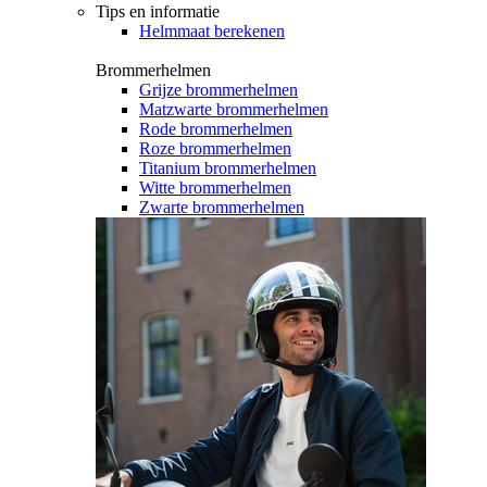
Tips en informatie
Helmmaat berekenen
Brommerhelmen
Grijze brommerhelmen
Matzwarte brommerhelmen
Rode brommerhelmen
Roze brommerhelmen
Titanium brommerhelmen
Witte brommerhelmen
Zwarte brommerhelmen