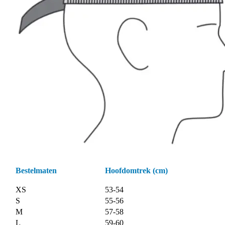
Bestelmaten
Hoofdomtrek (cm)
XS
53-54
S
55-56
M
57-58
L
59-60