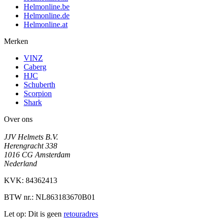
Helmonline.be
Helmonline.de
Helmonline.at
Merken
VINZ
Caberg
HJC
Schuberth
Scorpion
Shark
Over ons
JJV Helmets B.V.
Herengracht 338
1016 CG Amsterdam
Nederland
KVK: 84362413
BTW nr.: NL863183670B01
Let op: Dit is geen
retouradres