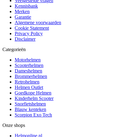
Veelgestelde vragen
Kennisbank
Merken
Garantie
Algemene voorwaarden
Cookie Statement
Privacy Policy
Disclaimer
Categorieën
Motorhelmen
Scooterhelmen
Dameshelmen
Brommerhelmen
Retrohelmen
Helmen Outlet
Goedkope Helmen
Kinderhelm Scooter
Snorfietshelmen
Blauw kenteken
Scorpion Exo Tech
Onze shops
Helmonline.nl