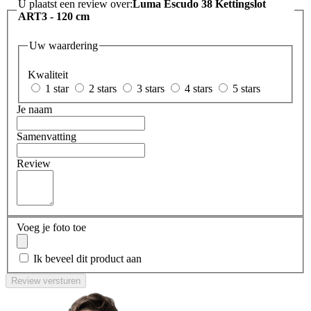
U plaatst een review over:
Luma Escudo 38 Kettingslot
ART3 - 120 cm
Uw waardering
Kwaliteit
1 star
2 stars
3 stars
4 stars
5 stars
Je naam
Samenvatting
Review
Voeg je foto toe
Ik beveel dit product aan
Review versturen