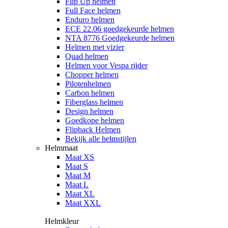
Flip Up helmen
Full Face helmen
Enduro helmen
ECE 22.06 goedgekeurde helmen
NTA 8776 Goedgekeurde helmen
Helmen met vizier
Quad helmen
Helmen voor Vespa rijder
Chopper helmen
Pilotenhelmen
Carbon helmen
Fiberglass helmen
Design helmen
Goedkope helmen
Flipback Helmen
Bekijk alle helmstijlen
Helmmaat
Maat XS
Maat S
Maat M
Maat L
Maat XL
Maat XXL
Helmkleur