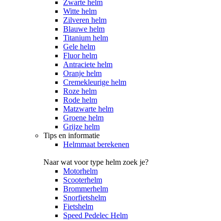
Zwarte helm
Witte helm
Zilveren helm
Blauwe helm
Titanium helm
Gele helm
Fluor helm
Antraciete helm
Oranje helm
Cremekleurige helm
Roze helm
Rode helm
Matzwarte helm
Groene helm
Grijze helm
Tips en informatie
Helmmaat berekenen
Naar wat voor type helm zoek je?
Motorhelm
Scooterhelm
Brommerhelm
Snorfietshelm
Fietshelm
Speed Pedelec Helm