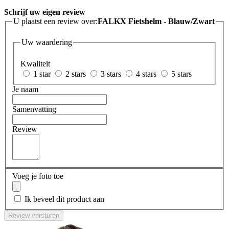
Schrijf uw eigen review
U plaatst een review over:
FALKX Fietshelm - Blauw/Zwart
Uw waardering
Kwaliteit
1 star
2 stars
3 stars
4 stars
5 stars
Je naam
Samenvatting
Review
Voeg je foto toe
Ik beveel dit product aan
Review versturen