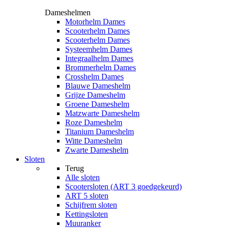
Dameshelmen
Motorhelm Dames
Scooterhelm Dames
Scooterhelm Dames
Systeemhelm Dames
Integraalhelm Dames
Brommerhelm Dames
Crosshelm Dames
Blauwe Dameshelm
Grijze Dameshelm
Groene Dameshelm
Matzwarte Dameshelm
Roze Dameshelm
Titanium Dameshelm
Witte Dameshelm
Zwarte Dameshelm
Sloten
Terug
Alle
sloten
Scootersloten (ART 3 goedgekeurd)
ART 5 sloten
Schijfrem sloten
Kettingsloten
Muuranker