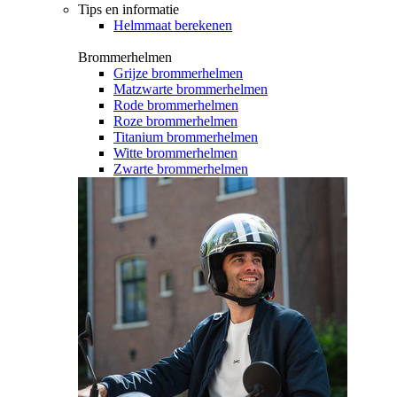
Tips en informatie
Helmmaat berekenen
Brommerhelmen
Grijze brommerhelmen
Matzwarte brommerhelmen
Rode brommerhelmen
Roze brommerhelmen
Titanium brommerhelmen
Witte brommerhelmen
Zwarte brommerhelmen