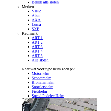
Bekijk alle sloten
Merken
VINZ
Abus
AXA
Luma
SXP
Keurmerk
ART 1
ART 2
ART 3
ART 4
ART 5
Alle sloten
Naar wat voor type helm zoek je?
Motorhelm
Scooterhelm
Brommerhelm
Snorfietshelm
Fietshelm
Speed Pedelec Helm