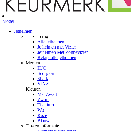
Model
Jethelmen
Terug
Alle
jethelmen
Jethelmen met Vizier
Jethelmen Met Zonnevizier
Bekijk alle jethelmen
Merken
HJC
Scorpion
Shark
VINZ
Kleuren
Mat Zwart
Zwart
Titanium
Wit
Roze
Blauw
Tips en informatie