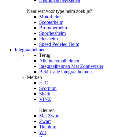
Helmmaat berekenen
Naar wat voor type helm zoek je?
Motorhelm
Scooterhelm
Brommerhelm
Snorfietshelm
Fietshelm
Speed Pedelec Helm
Integraalhelmen
Terug
Alle
integraalhelmen
Integraalhelmen Met Zonnevizier
Bekijk alle integraalhelmen
Merken
HJC
Scorpion
Shark
VINZ
Kleuren
Mat Zwart
Zwart
Titanium
Wit