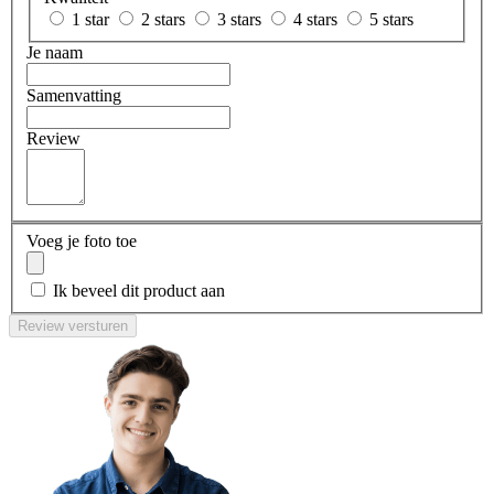
1 star
2 stars
3 stars
4 stars
5 stars
Je naam
Samenvatting
Review
Voeg je foto toe
Ik beveel dit product aan
Review versturen