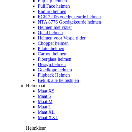
Flip Up helmen
Full Face helmen
Enduro helmen
ECE 22.06 goedgekeurde helmen
NTA 8776 Goedgekeurde helmen
Helmen met vizier
Quad helmen
Helmen voor Vespa rijder
Chopper helmen
Pilotenhelmen
Carbon helmen
Fiberglass helmen
Design helmen
Goedkope helmen
Flipback Helmen
Bekijk alle helmstijlen
Helmmaat
Maat XS
Maat S
Maat M
Maat L
Maat XL
Maat XXL
Helmkleur