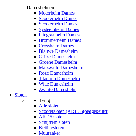
Dameshelmen
Motorhelm Dames
Scooterhelm Dames
Scooterhelm Dames
Systeemhelm Dames
Integraalhelm Dames
Brommerhelm Dames
Crosshelm Dames
Blauwe Dameshelm
Grijze Dameshelm
Groene Dameshelm
Matzwarte Dameshelm
Roze Dameshelm
Titanium Dameshelm
Witte Dameshelm
Zwarte Dameshelm
Sloten
Terug
Alle
sloten
Scootersloten (ART 3 goedgekeurd)
ART 5 sloten
Schijfrem sloten
Kettingsloten
Muuranker