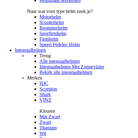
Helmmaat berekenen
Naar wat voor type helm zoek je?
Motorhelm
Scooterhelm
Brommerhelm
Snorfietshelm
Fietshelm
Speed Pedelec Helm
Integraalhelmen
Terug
Alle
integraalhelmen
Integraalhelmen Met Zonnevizier
Bekijk alle integraalhelmen
Merken
HJC
Scorpion
Shark
VINZ
Kleuren
Mat Zwart
Zwart
Titanium
Wit