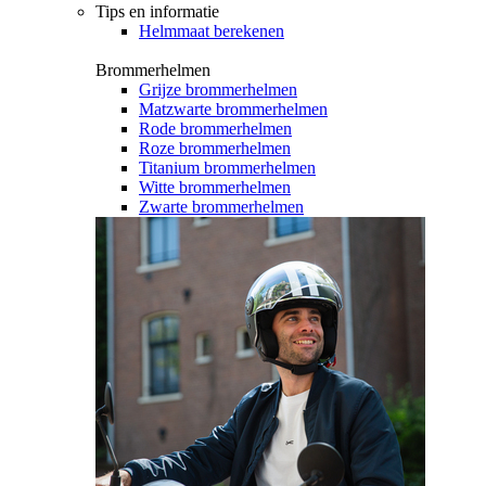
Tips en informatie
Helmmaat berekenen
Brommerhelmen
Grijze brommerhelmen
Matzwarte brommerhelmen
Rode brommerhelmen
Roze brommerhelmen
Titanium brommerhelmen
Witte brommerhelmen
Zwarte brommerhelmen