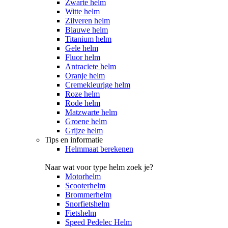
Zwarte helm
Witte helm
Zilveren helm
Blauwe helm
Titanium helm
Gele helm
Fluor helm
Antraciete helm
Oranje helm
Cremekleurige helm
Roze helm
Rode helm
Matzwarte helm
Groene helm
Grijze helm
Tips en informatie
Helmmaat berekenen
Naar wat voor type helm zoek je?
Motorhelm
Scooterhelm
Brommerhelm
Snorfietshelm
Fietshelm
Speed Pedelec Helm