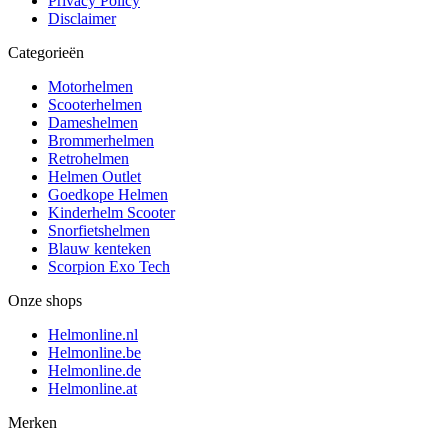
Privacy Policy
Disclaimer
Categorieën
Motorhelmen
Scooterhelmen
Dameshelmen
Brommerhelmen
Retrohelmen
Helmen Outlet
Goedkope Helmen
Kinderhelm Scooter
Snorfietshelmen
Blauw kenteken
Scorpion Exo Tech
Onze shops
Helmonline.nl
Helmonline.be
Helmonline.de
Helmonline.at
Merken