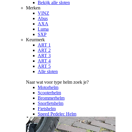
Bekijk alle sloten
Merken
VINZ
Abus
AXA
Luma
SXP
Keurmerk
ART 1
ART 2
ART 3
ART 4
ART 5
Alle sloten
Naar wat voor type helm zoek je?
Motorhelm
Scooterhelm
Brommerhelm
Snorfietshelm
Fietshelm
Speed Pedelec Helm