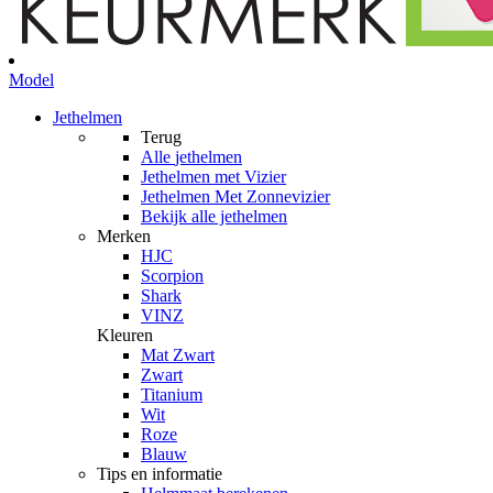
Model
Jethelmen
Terug
Alle
jethelmen
Jethelmen met Vizier
Jethelmen Met Zonnevizier
Bekijk alle jethelmen
Merken
HJC
Scorpion
Shark
VINZ
Kleuren
Mat Zwart
Zwart
Titanium
Wit
Roze
Blauw
Tips en informatie