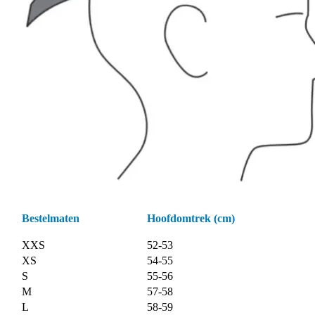
Bestelmaten
Hoofdomtrek (cm)
XXS
52-53
XS
54-55
S
55-56
M
57-58
L
58-59