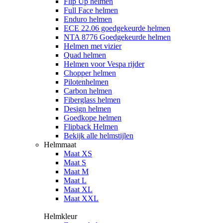
Flip Up helmen
Full Face helmen
Enduro helmen
ECE 22.06 goedgekeurde helmen
NTA 8776 Goedgekeurde helmen
Helmen met vizier
Quad helmen
Helmen voor Vespa rijder
Chopper helmen
Pilotenhelmen
Carbon helmen
Fiberglass helmen
Design helmen
Goedkope helmen
Flipback Helmen
Bekijk alle helmstijlen
Helmmaat
Maat XS
Maat S
Maat M
Maat L
Maat XL
Maat XXL
Helmkleur