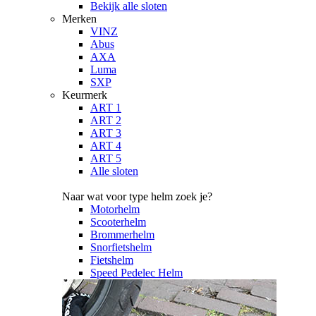
Bekijk alle sloten
Merken
VINZ
Abus
AXA
Luma
SXP
Keurmerk
ART 1
ART 2
ART 3
ART 4
ART 5
Alle sloten
Naar wat voor type helm zoek je?
Motorhelm
Scooterhelm
Brommerhelm
Snorfietshelm
Fietshelm
Speed Pedelec Helm