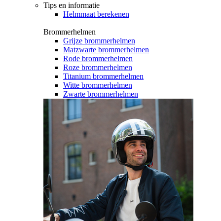
Tips en informatie
Helmmaat berekenen
Brommerhelmen
Grijze brommerhelmen
Matzwarte brommerhelmen
Rode brommerhelmen
Roze brommerhelmen
Titanium brommerhelmen
Witte brommerhelmen
Zwarte brommerhelmen