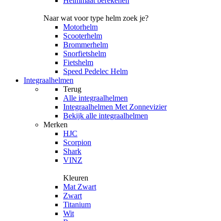
Helmmaat berekenen
Naar wat voor type helm zoek je?
Motorhelm
Scooterhelm
Brommerhelm
Snorfietshelm
Fietshelm
Speed Pedelec Helm
Integraalhelmen
Terug
Alle
integraalhelmen
Integraalhelmen Met Zonnevizier
Bekijk alle integraalhelmen
Merken
HJC
Scorpion
Shark
VINZ
Kleuren
Mat Zwart
Zwart
Titanium
Wit