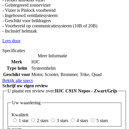
- Geïntegreerd zonnevizier
- Vizier is Pinlock voorbereid
- Ingebouwd ventilatiesysteem
- Geschikt voor brildragers
- Voorbereid op communicatiesysteem (10B of 20B)
- Inclusief helmzak
Lees door
Specificaties
Meer Informatie
Merk
HJC
Type helm
Systeemhelm
Geschikt voor
Motor, Scooter, Brommer, Trike, Quad
Bekijk alle specs
Schrijf uw eigen review
U plaatst een review over:
HJC C91N Nepos - Zwart/Grijs
Uw waardering
Kwaliteit
1 star
2 stars
3 stars
4 stars
5 stars