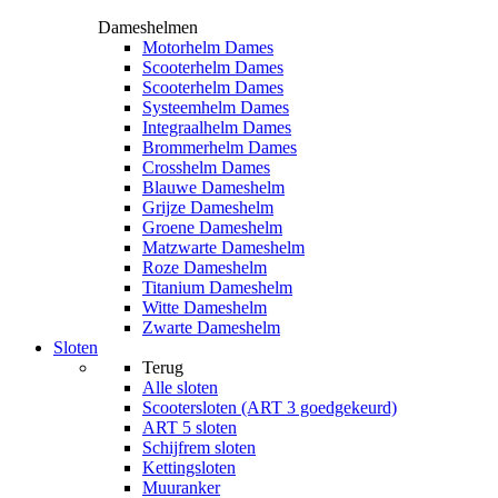
Dameshelmen
Motorhelm Dames
Scooterhelm Dames
Scooterhelm Dames
Systeemhelm Dames
Integraalhelm Dames
Brommerhelm Dames
Crosshelm Dames
Blauwe Dameshelm
Grijze Dameshelm
Groene Dameshelm
Matzwarte Dameshelm
Roze Dameshelm
Titanium Dameshelm
Witte Dameshelm
Zwarte Dameshelm
Sloten
Terug
Alle
sloten
Scootersloten (ART 3 goedgekeurd)
ART 5 sloten
Schijfrem sloten
Kettingsloten
Muuranker