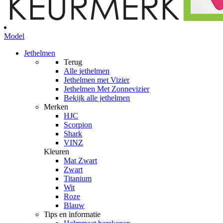
Model
Jethelmen
Terug
Alle
jethelmen
Jethelmen met Vizier
Jethelmen Met Zonnevizier
Bekijk alle jethelmen
Merken
HJC
Scorpion
Shark
VINZ
Kleuren
Mat Zwart
Zwart
Titanium
Wit
Roze
Blauw
Tips en informatie